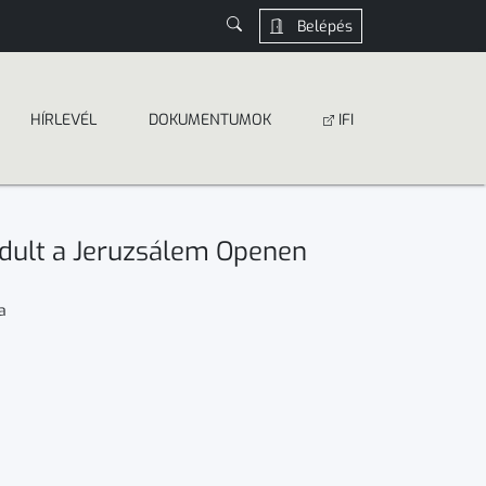
Belépés
HÍRLEVÉL
DOKUMEN­­TUMOK
IFI
dult a Jeruzsálem Openen
a