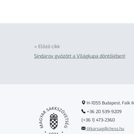
« Előző cikk
Sindarov győzött a Világkupa döntőjében!
H-1055 Budapest, Falk Mi
+36 20 539-9209
(+36 1) 473-2360
titkarsag@chess.hu