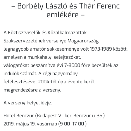
– Borbély László és Thár Ferenc
emlékére –
A Köztisztviselők és Közalkalmazottak
Szakszervezetének versenye Magyarország
legnagyobb amatőr sakkeseménye volt 1973-1989 között,
amelyen a munkahelyi selejtezőket,
válogatókat beszámítva évi 7-8000 főre becsülték az
indulók számát. A régi hagyomány
felélesztésével 2004-től újra évente kerül
megrendezésre a verseny.
A verseny helye, ideje
:
Hotel Benczúr (Budapest VI. ker. Benczúr u. 35.)
2019. május 19. vasárnap (9 00 -17 00 )