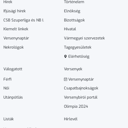
Hírek
Történelem
Ifjúsági hírek
Elnökség
CSB Szuperliga és NB I.
Bizottságok
Kiemelt linkek
Hivatal
Versenynaptár
Vármegyei szervezetek
Nekrológok
Tagegyesületek
Elérhetőség
Válogatott
Versenyek
Férfi
Versenynaptár
Női
Csapatbajnokságok
Utánpótlás
Versenybírói portál
Olimpia 2024
Listák
Hírlevél