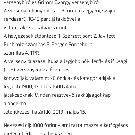
versenybíró és Grimm György versenybíró.
A verseny lebonyolítása: 13 fordulós egyéni, svájci
rendszerű, 10-10 perc játékidővel a
villámsakk szabályai szerint.
A helyezések eldöntése:
1. Szerzett pont 2. Javított
Buchholz-számítás 3. Berger-Sonneborn
számítás 4. TPR.
A verseny díjazása
: Kupa a legjobb női-, férfi-, és ifjúsági
(U18) versenyzőnek. Érem- és
könyvdíjak, valamint különdíjak és kategóriadíjak a
legjobb 1900, 1700 és 1500 alatti
játékosoknak. Minden résztvevő sakkújságot kap
ajándékba.
Jelentkezési határidő: 2019. május 15.
Nevezési díj:
1000 forint – ami tartalmazza a kétfogásos
meleg ebédet is – a helyszínen