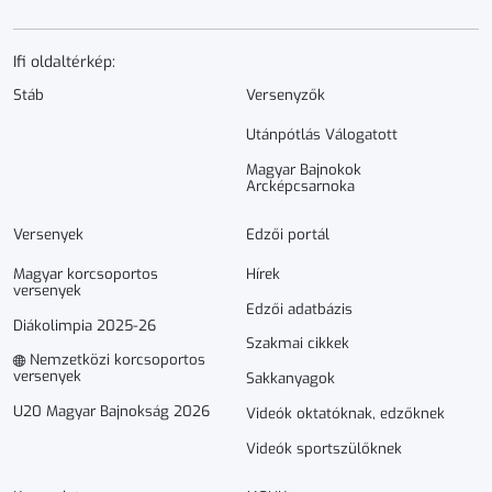
Ifi oldaltérkép:
Stáb
Versenyzők
Utánpótlás Válogatott
Magyar Bajnokok
Arcképcsarnoka
Versenyek
Edzői portál
Magyar korcsoportos
Hírek
versenyek
Edzői adatbázis
Diákolimpia 2025-26
Szakmai cikkek
Nemzetközi korcsoportos
versenyek
Sakkanyagok
U20 Magyar Bajnokság 2026
Videók oktatóknak, edzőknek
Videók sportszülőknek