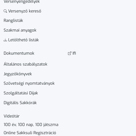
Versenyengedélyek
Versenyző kereső
Ranglisták
Szakmai anyagok
Letölthető listák
Dokumen­­tumok
Ifi
Általános szabályzatok
Jegyzőkönyvek
Szövetségi nyomtatványok
Szolgáltatási Díjak
Digitális Sakkórák
Videótár
100 év, 100 nap, 100 játszma
Online Sakksuli Regisztráció