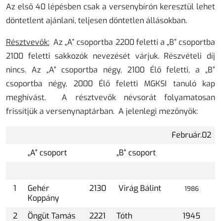
Az első 40 lépésben csak a versenybírón keresztül lehet
döntetlent ajánlani, teljesen döntetlen állásokban.
Résztvevők:
Az „A” csoportba 2200 feletti a „B” csoportba
2100 feletti sakkozók nevezését várjuk. Részvételi díj
nincs. Az „A” csoportba négy, 2100 Élő feletti, a „B”
csoportba négy, 2000 Élő feletti MGKSI tanuló kap
meghívást. A résztvevők névsorát folyamatosan
frissítjük a versenynaptárban. A jelenlegi mezőnyök:
Február.02
„A” csoport
„B” csoport
1
Gehér
2130
Virág Bálint
1986
Koppány
2
Öngüt Tamás
2221
Tóth
1945