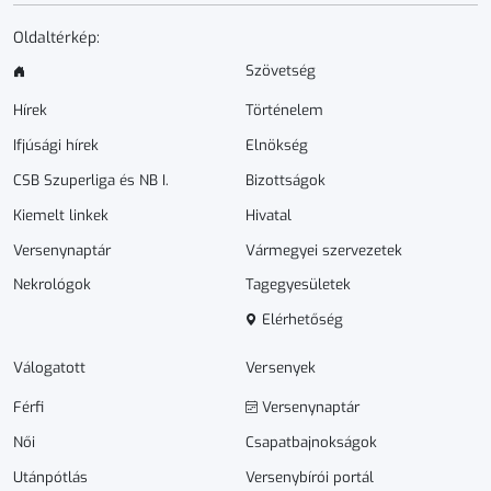
Oldaltérkép:
Szövetség
Hírek
Történelem
Ifjúsági hírek
Elnökség
CSB Szuperliga és NB I.
Bizottságok
Kiemelt linkek
Hivatal
Versenynaptár
Vármegyei szervezetek
Nekrológok
Tagegyesületek
Elérhetőség
Válogatott
Versenyek
Férfi
Versenynaptár
Női
Csapatbajnokságok
Utánpótlás
Versenybírói portál