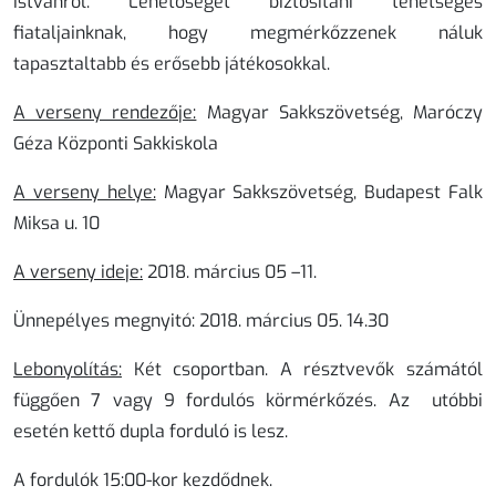
Istvánról.
Lehetőséget biztosítani tehetséges
fiataljainknak, hogy megmérkőzzenek náluk
tapasztaltabb és erősebb játékosokkal.
A verseny rendezője:
Magyar Sakkszövetség, Maróczy
Géza Központi Sakkiskola
A verseny helye:
Magyar Sakkszövetség, Budapest Falk
Miksa u. 10
A verseny ideje:
2018. március 05 –11.
Ünnepélyes megnyitó:
2018. március 05. 14.30
Lebonyolítás:
Két csoportban. A résztvevők számától
függően 7 vagy 9 fordulós körmérkőzés. Az utóbbi
esetén kettő dupla forduló is lesz.
A fordulók 15:00-kor kezdődnek.