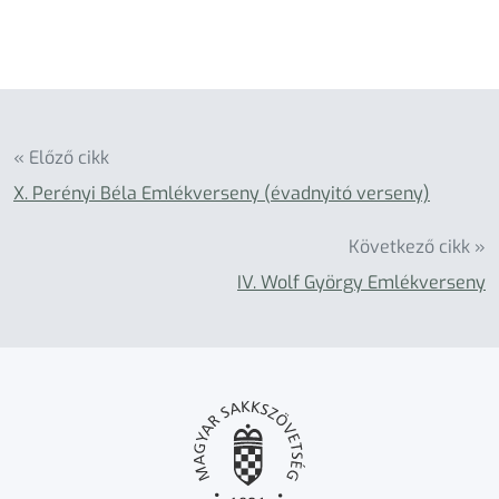
« Előző cikk
X. Perényi Béla Emlékverseny (évadnyitó verseny)
Következő cikk »
IV. Wolf György Emlékverseny