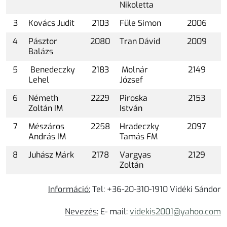
Nikoletta
3
Kovács Judit
2103
Füle Simon
2006
4
Pásztor
2080
Tran Dávid
2009
Balázs
5
Benedeczky
2183
Molnár
2149
Lehel
József
6
Németh
2229
Piroska
2153
Zoltán IM
István
7
Mészáros
2258
Hradeczky
2097
András IM
Tamás FM
8
Juhász Márk
2178
Vargyas
2129
Zoltán
Információ:
Tel: +36-20-310-1910 Vidéki Sándor
Nevezés:
E- mail:
videkis2001@yahoo.com