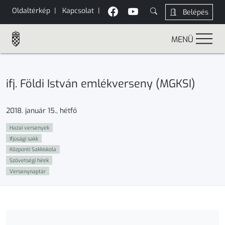
Oldaltérkép
|
Kapcsolat
|
Belépés
MENÜ
ifj. Földi István emlékverseny (MGKSI)
2018. január 15., hétfő
Hazai versenyek
Ifjúsági sakk
Központi Sakkiskola
Szövetségi hírek
Versenynaptár