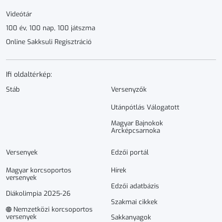
Videótár
100 év, 100 nap, 100 játszma
Online Sakksuli Regisztráció
Ifi oldaltérkép:
Stáb
Versenyzők
Utánpótlás Válogatott
Magyar Bajnokok
Arcképcsarnoka
Versenyek
Edzői portál
Magyar korcsoportos
Hírek
versenyek
Edzői adatbázis
Diákolimpia 2025-26
Szakmai cikkek
Nemzetközi korcsoportos
versenyek
Sakkanyagok