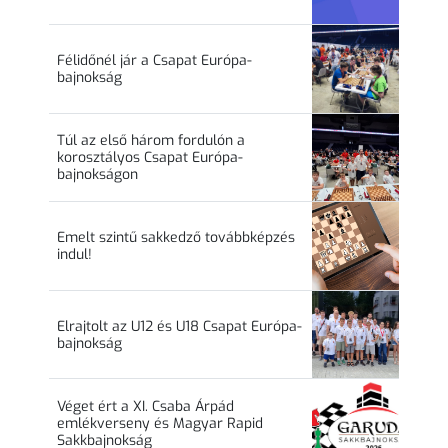
Félidőnél jár a Csapat Európa-
bajnokság
Túl az első három fordulón a
korosztályos Csapat Európa-
bajnokságon
Emelt szintű sakkedző továbbképzés
indul!
Elrajtolt az U12 és U18 Csapat Európa-
bajnokság
Véget ért a XI. Csaba Árpád
emlékverseny és Magyar Rapid
Sakkbajnokság