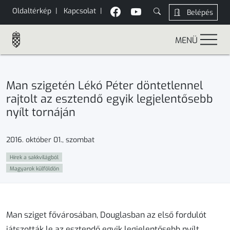
Oldaltérkép
|
Kapcsolat
|
Belépés
MENÜ
Man szigetén Lékó Péter döntetlennel
rajtolt az esztendő egyik legjelentősebb
nyílt tornáján
2016. október 01., szombat
Hírek a sakkvilágból
Magyarok külföldön
Man sziget fővárosában, Douglasban az első fordulót
játszották le az esztendő egyik legjelentősebb nyílt