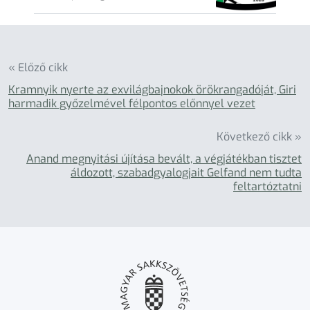
« Előző cikk
Kramnyik nyerte az exvilágbajnokok örökrangadóját, Giri
harmadik győzelmével félpontos előnnyel vezet
Következő cikk »
Anand megnyitási újítása bevált, a végjátékban tisztet
áldozott, szabadgyalogjait Gelfand nem tudta
feltartóztatni