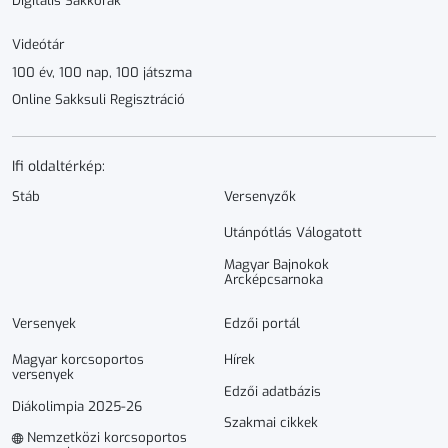
Digitális Sakkórák
Videótár
100 év, 100 nap, 100 játszma
Online Sakksuli Regisztráció
Ifi oldaltérkép:
Stáb
Versenyzők
Utánpótlás Válogatott
Magyar Bajnokok
Arcképcsarnoka
Versenyek
Edzői portál
Magyar korcsoportos
Hírek
versenyek
Edzői adatbázis
Diákolimpia 2025-26
Szakmai cikkek
Nemzetközi korcsoportos