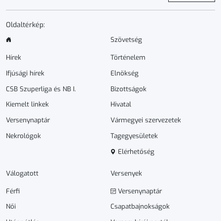
Oldaltérkép:
Szövetség
Hírek
Történelem
Ifjúsági hírek
Elnökség
CSB Szuperliga és NB I.
Bizottságok
Kiemelt linkek
Hivatal
Versenynaptár
Vármegyei szervezetek
Nekrológok
Tagegyesületek
Elérhetőség
Válogatott
Versenyek
Férfi
Versenynaptár
Női
Csapatbajnokságok