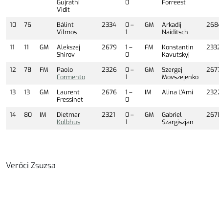
Gujrathi
0
Forreest
Vidit
10
76
Bálint
2334
0 –
GM
Arkadij
268
Vilmos
1
Naiditsch
11
11
GM
Alekszej
2679
1 –
FM
Konstantin
233
Shirov
0
Kavutskyj
12
78
FM
Paolo
2326
0 –
GM
Szergej
267
Formento
1
Movszejenko
13
13
GM
Laurent
2676
1 –
IM
Alina L’Ami
232
Fressinet
0
14
80
IM
Dietmar
2321
0 –
GM
Gabriel
267
Kolbhus
1
Szargiszjan
Verőci Zsuzsa