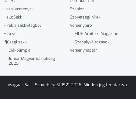
Galéria
Olimpia2026
Hazai versenyek
Szenior
HelloSakk
Szövetségi hírek
Hírek a sakkvilágból
Versenybíró
Hírlevél
FIDE Arbiters Magazine
Ifjúsági sakk
Szabályváltozások
Diákolimpia
Versenynaptár
Junior Magyar Bajnokság
2025
Magyar Sakk Szövetség © 1921-2026. Minden jog fenntartva.