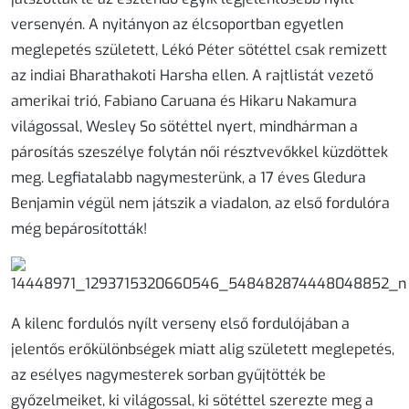
versenyén. A nyitányon az élcsoportban egyetlen
meglepetés született, Lékó Péter sötéttel csak remizett
az indiai Bharathakoti Harsha ellen. A rajtlistát vezető
amerikai trió, Fabiano Caruana és Hikaru Nakamura
világossal, Wesley So sötéttel nyert, mindhárman a
párosítás szeszélye folytán női résztvevőkkel küzdöttek
meg. Legfiatalabb nagymesterünk, a 17 éves Gledura
Benjamin végül nem játszik a viadalon, az első fordulóra
még bepárosították!
A kilenc fordulós nyílt verseny első fordulójában a
jelentős erőkülönbségek miatt alig született meglepetés,
az esélyes nagymesterek sorban gyűjtötték be
győzelmeiket, ki világossal, ki sötéttel szerezte meg a