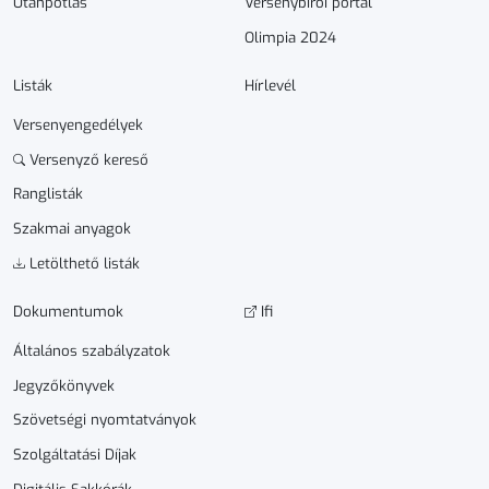
Utánpótlás
Versenybírói portál
Olimpia 2024
Listák
Hírlevél
Versenyengedélyek
Versenyző kereső
Ranglisták
Szakmai anyagok
Letölthető listák
Dokumen­­tumok
Ifi
Általános szabályzatok
Jegyzőkönyvek
Szövetségi nyomtatványok
Szolgáltatási Díjak