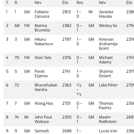
T.
R.
Név
Élő
Res.
Név
Élő
1
1
GM
Fabiano
2813
1 –
IM
Jovanka
238
Caruana
0
Houska
2
68
FM
Marina
2382
0 –
GM
Wesley So
279
Brunello
1
3
3
GM
Hikaru
2787
1 –
GM
Ketevan
237
Nakamura
0
Arahamija-
Grant
4
70
FM
Alan Tate
2376
0 –
GM
Michael
274
1
Adams
5
5
GM
Pavel
2741
1 –
Sharma
237
Eljanov
0
Delant
6
72
Bharathakoti
2363
½
GM
Lékó Péter
270
Harsha
–
½
7
7
GM
Wang Hao
2701
0 –
GM
Thomas
235
1
Paehtz
8
74
IM
John Paul
2355
0 –
GM
Maxim
268
Wallace
1
Rodhstein
9
9
GM
Santosh
2686
1 –
Lucas Van
235