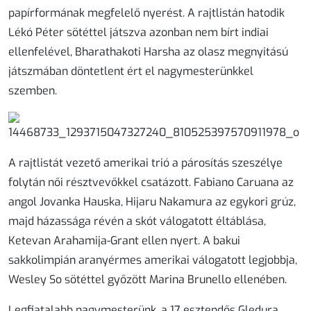
papírformának megfelelő nyerést. A rajtlistán hatodik
Lékó Péter sötéttel játszva azonban nem bírt indiai
ellenfelével, Bharathakoti Harsha az olasz megnyitású
játszmában döntetlent ért el nagymesterünkkel
szemben.
A rajtlistát vezető amerikai trió a párosítás szeszélye
folytán női résztvevőkkel csatázott. Fabiano Caruana az
angol Jovanka Hauska, Hijaru Nakamura az egykori grúz,
majd házassága révén a skót válogatott éltáblása,
Ketevan Arahamija-Grant ellen nyert. A bakui
sakkolimpián aranyérmes amerikai válogatott legjobbja,
Wesley So sötéttel győzött Marina Brunello ellenében.
Legfiatalabb nagymesterünk, a 17 esztendős Gledura