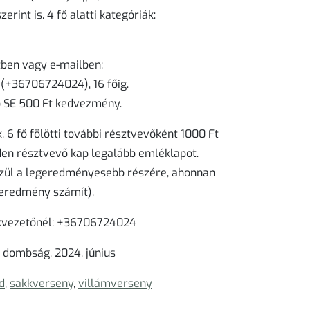
erint is. 4 fő alatti kategóriák:
ben vagy e-mailben:
(+36706724024), 16 főig.
ó SE 500 Ft kedvezmény.
. 6 fő fölötti további résztvevőként 1000 Ft
nden résztvevő kap legalább emléklapot.
közül a legeredményesebb részére, ahonnan
b eredmény számít).
ékvezetőnél: +36706724024
dombság, 2024. június
d
,
sakkverseny
,
villámverseny