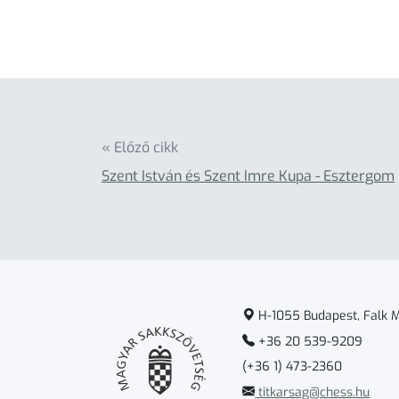
« Előző cikk
Szent István és Szent Imre Kupa ‐ Esztergom
H-1055 Budapest, Falk Mi
+36 20 539-9209
(+36 1) 473-2360
titkarsag@chess.hu