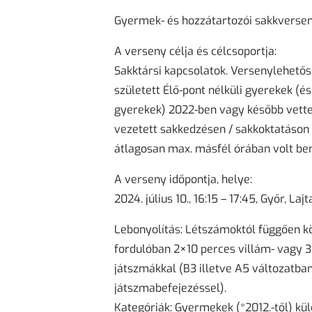
Gyermek- és hozzátartozói sakkverse
A v
erseny célja és célcsoportja:
Sakktársi kapcsolatok. Versenylehetősé
született Élő-pont nélküli gyerekek (é
gyerekek) 2022-ben vagy később vettek
vezetett sakkedzésen / sakkoktatáson 
átlagosan max. másfél órában volt be
A verseny időpontja, helye:
2024. július 10., 16:15 – 17:45, Győr, La
Lebonyolítás:
Létszámoktól függően kö
fordulóban 2×10 perces villám- vagy 3
játszmákkal (B3 illetve A5 változatba
játszmabefejezéssel).
Kategóriák
: Gyermekek (*2012.-től) külö