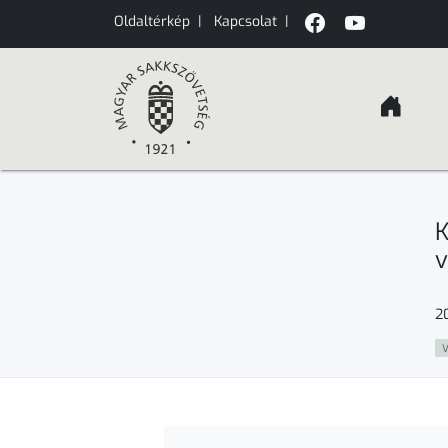
Oldaltérkép
|
Kapcsolat
|
K
v
20
V