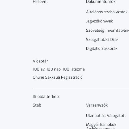
Hírlevél
Dokumen­­tumok
Általános szabályzatok
Jegyzőkönyvek
Szövetségi nyomtatván
Szolgáltatási Díjak
Digitális Sakkórák
Videótár
100 év, 100 nap, 100 játszma
Online Sakksuli Regisztráció
Ifi oldaltérkép:
Stáb
Versenyzők
Utánpótlás Válogatott
Magyar Bajnokok
Arcképcsarnoka