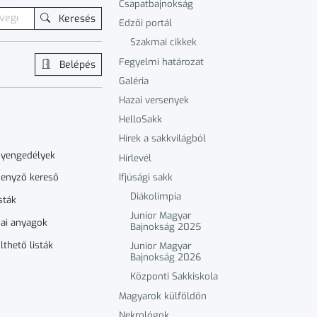
Csapatbajnokság
Keresés
Edzői portál
Szakmai cikkek
Fegyelmi határozat
Belépés
Galéria
Hazai versenyek
HelloSakk
Hírek a sakkvilágból
nyengedélyek
Hírlevél
Ifjúsági sakk
enyző kereső
Diákolimpia
sták
Junior Magyar
ai anyagok
Bajnokság 2025
lthető listák
Junior Magyar
Bajnokság 2026
Központi Sakkiskola
Magyarok külföldön
Nekrológok