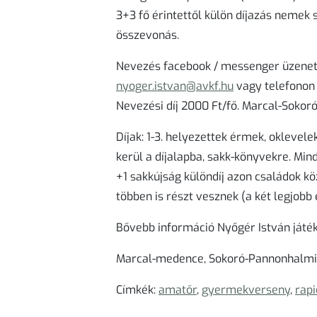
3+3 fő érintettől külön díjazás nemek sz
összevonás.
Nevezés
facebook / messenger üzenet
nyoger.istvan@avkf.hu
vagy telefonon 
Nevezési díj
2000 Ft/fő. Marcal-Sokor
Díjak:
1-3. helyezettek érmek, oklevelek
kerül a díjalapba, sakk-könyvekre. Mi
+1 sakkújság különdíj azon családok 
többen is részt vesznek (a két legjob
Bővebb információ Nyőgér István ját
Marcal-medence, Sokoró-Pannonhalmi 
Címkék:
amatőr
,
gyermekverseny
,
rapi