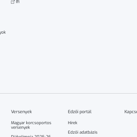
Ifi
yok
Versenyek
Edzői portál
Kapcs
Magyar korcsoportos
Hírek
versenyek
Edzői adatbázis
Diákolimpia 2025-26