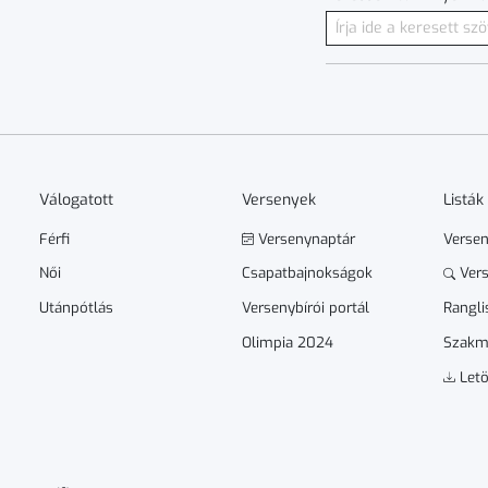
Válogatott
Versenyek
Listák
Férfi
Versenynaptár
Verse
Női
Csapatbajnokságok
Vers
Utánpótlás
Versenybírói portál
Rangli
Olimpia 2024
Szakm
Letö