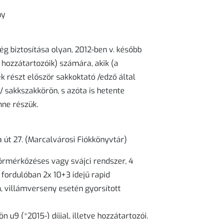
ny
g biztosítása olyan, 2012-ben v. később
s hozzátartozóik) számára, akik (a
 részt először sakkoktató /edző által
/ sakkszakkörön, s azóta is hetente
nne részük.
jta út 27. (Marcalvárosi Fiókkönyvtár)
rmérkőzéses vagy svájci rendszer, 4
 fordulóban 2x 10+3 idejű rapid
n, villámverseny esetén gyorsított
n u9 (*2015-) díjjal, illetve hozzátartozói.