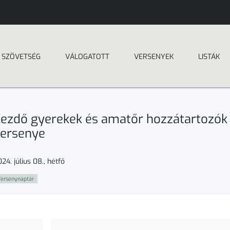
SZÖVETSÉG
VÁLOGATOTT
VERSENYEK
LISTÁK
ezdő gyerekek és amatőr hozzátartozók
ersenye
24. július 08., hétfő
ersenynaptár