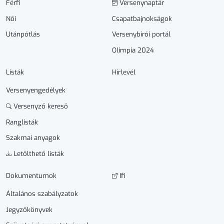
Férfi
Versenynaptár
Női
Csapatbajnokságok
Utánpótlás
Versenybírói portál
Olimpia 2024
Listák
Hírlevél
Versenyengedélyek
Versenyző kereső
Ranglisták
Szakmai anyagok
Letölthető listák
Dokumen­­tumok
Ifi
Általános szabályzatok
Jegyzőkönyvek