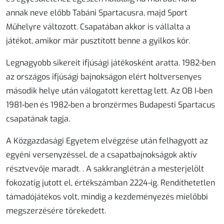
annak neve előbb Tabáni Spartacusra, majd Sport
Műhelyre változott. Csapatában akkor is vállalta a
játékot, amikor már pusztított benne a gyilkos kór.
Legnagyobb sikereit ifjúsági játékosként aratta. 1982-ben
az országos ifjúsági bajnokságon elért holtversenyes
második helye után válogatott kerettag lett. Az OB I-ben
1981-ben és 1982-ben a bronzérmes Budapesti Spartacus
csapatának tagja.
A Közgazdasági Egyetem elvégzése után felhagyott az
egyéni versenyzéssel, de a csapatbajnokságok aktív
résztvevője maradt. . A sakkranglétrán a mesterjelölt
fokozatig jutott el, értékszámban 2224-ig. Rendíthetetlen
támadójátékos volt, mindig a kezdeményezés mielőbbi
megszerzésére törekedett.