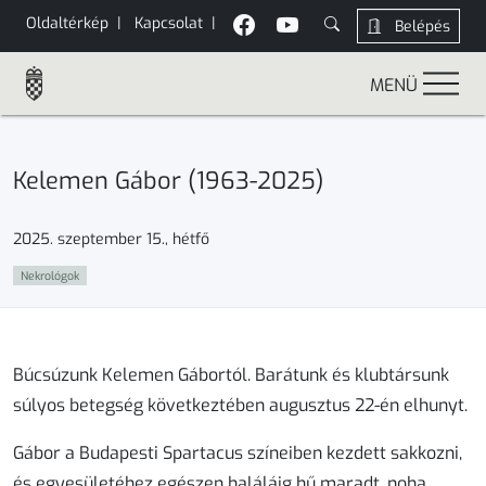
Oldaltérkép
|
Kapcsolat
|
Belépés
MENÜ
Kelemen Gábor (1963-2025)
2025. szeptember 15., hétfő
Nekrológok
Búcsúzunk Kelemen Gábortól. Barátunk és klubtársunk
súlyos betegség következtében augusztus 22-én elhunyt.
Gábor a Budapesti Spartacus színeiben kezdett sakkozni,
és egyesületéhez egészen haláláig hű maradt, noha