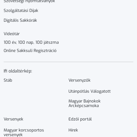
Szövetségi nyomtatványok
Szolgáltatási Díjak
Digitális Sakkórák
Videótár
100 év, 100 nap, 100 játszma
Online Sakksuli Regisztráció
Ifi oldaltérkép:
Stáb
Versenyzők
Utánpótlás Válogatott
Magyar Bajnokok
Arcképcsarnoka
Versenyek
Edzői portál
Magyar korcsoportos
Hírek
versenyek