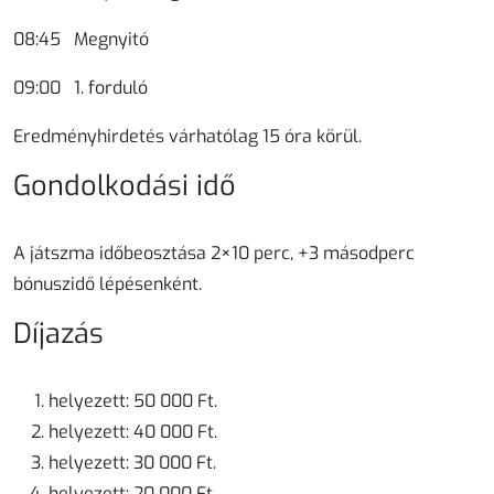
08:45 Megnyitó
09:00 1. forduló
Eredményhirdetés várhatólag 15 óra körül.
Gondolkodási idő
A játszma időbeosztása
2×10 perc
,
+3 másodperc
bónuszidő lépésenként
.
Díjazás
helyezett:
50 000 Ft
.
helyezett:
40 000 Ft
.
helyezett:
30 000 Ft
.
helyezett:
20 000 Ft
.