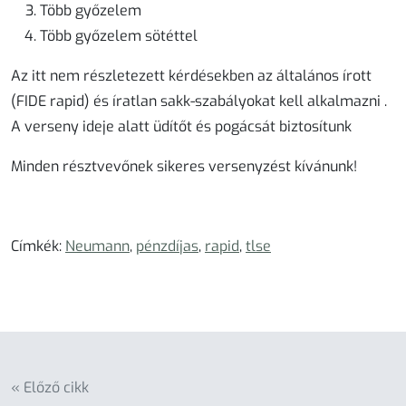
Több győzelem
Több győzelem sötéttel
Az itt nem részletezett kérdésekben az általános írott
(FIDE rapid) és íratlan sakk-szabályokat kell alkalmazni .
A verseny ideje alatt
üdítőt és pogácsát biztosítunk
Minden résztvevőnek sikeres versenyzést kívánunk!
Címkék:
Neumann
,
pénzdíjas
,
rapid
,
tlse
« Előző cikk