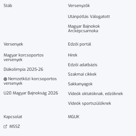
Stáb
Versenyzők
Utánpótlás Válogatott
Magyar Bajnokok
Arcképcsarnoka
Versenyek
Edzői portál
Magyar korcsoportos
Hírek
versenyek
Edzői adatbázis
Diákolimpia 2025-26
Szakmai cikkek
Nemzetközi korcsoportos
versenyek
Sakkanyagok
U20 Magyar Bajnokság 2026
Videók oktatóknak, edzőknek
Videók sportszülőknek
Kapcsolat
MGUK
MSSZ