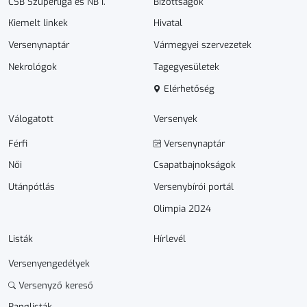
CSB Szuperliga és NB I.
Bizottságok
Kiemelt linkek
Hivatal
Versenynaptár
Vármegyei szervezetek
Nekrológok
Tagegyesületek
Elérhetőség
Válogatott
Versenyek
Férfi
Versenynaptár
Női
Csapatbajnokságok
Utánpótlás
Versenybírói portál
Olimpia 2024
Listák
Hírlevél
Versenyengedélyek
Versenyző kereső
Ranglisták