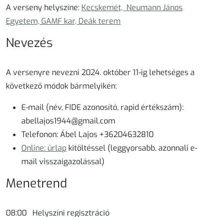
A verseny helyszíne:
Kecskemét, Neumann János
Egyetem, GAMF kar, Deák terem
Nevezés
A versenyre nevezni
2024. október 11
-ig lehetséges a
következő módok bármelyikén:
E-mail (név, FIDE azonosító, rapid értékszám):
abellajos1944@gmail.com
Telefonon: Ábel Lajos +36204632810
Online: űrlap
kitöltéssel (leggyorsabb, azonnali e-
mail visszaigazolással)
Menetrend
08:00 Helyszíni regisztráció