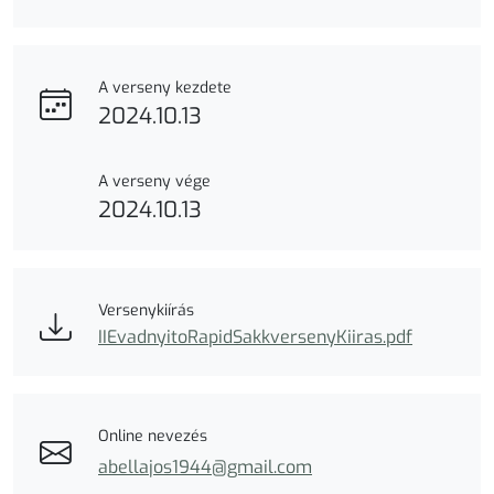
A verseny kezdete
2024.10.13
A verseny vége
2024.10.13
Versenykiírás
IIEvadnyitoRapidSakkversenyKiiras.pdf
Online nevezés
abellajos1944@gmail.com