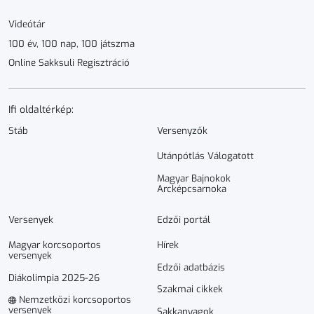
Videótár
100 év, 100 nap, 100 játszma
Online Sakksuli Regisztráció
Ifi oldaltérkép:
Stáb
Versenyzők
Utánpótlás Válogatott
Magyar Bajnokok
Arcképcsarnoka
Versenyek
Edzői portál
Magyar korcsoportos
Hírek
versenyek
Edzői adatbázis
Diákolimpia 2025-26
Szakmai cikkek
Nemzetközi korcsoportos
versenyek
Sakkanyagok