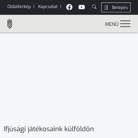
Oldaltérkép
|
Kapcsolat
|
Belépés
MENÜ
Ifjúsági játékosaink külföldön