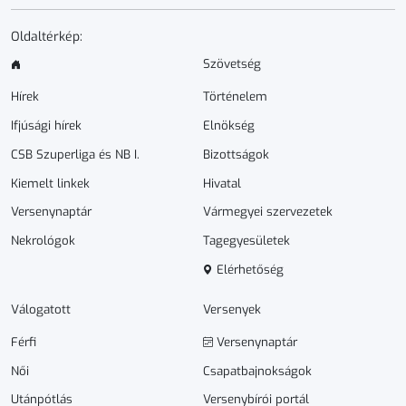
Oldaltérkép:
Szövetség
Hírek
Történelem
Ifjúsági hírek
Elnökség
CSB Szuperliga és NB I.
Bizottságok
Kiemelt linkek
Hivatal
Versenynaptár
Vármegyei szervezetek
Nekrológok
Tagegyesületek
Elérhetőség
Válogatott
Versenyek
Férfi
Versenynaptár
Női
Csapatbajnokságok
Utánpótlás
Versenybírói portál