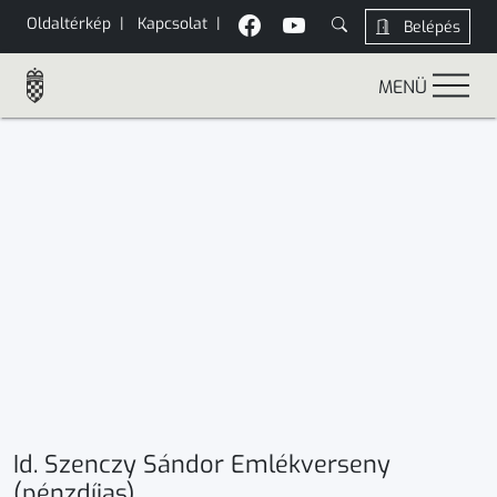
Oldaltérkép
|
Kapcsolat
|
Belépés
MENÜ
Id. Szenczy Sándor Emlékverseny
(pénzdíjas)