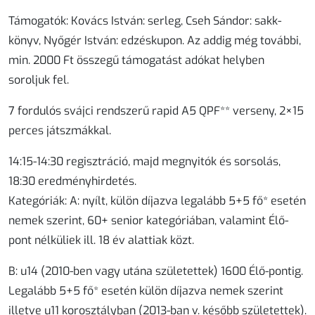
Támogatók
: Kovács István: serleg, Cseh Sándor: sakk-
könyv, Nyőgér István: edzéskupon. Az addig még további,
min. 2000 Ft összegű támogatást adókat helyben
soroljuk fel.
7 fordulós
svájci rendszerű
rapid
A5 QPF** verseny,
2×15
perces játszmákkal.
14:15-14:30 regisztráció, majd megnyitók és sorsolás,
18:30 eredményhirdetés.
Kategóriák: A: nyílt
,
külön díjazva
legalább 5+5 fő* esetén
nemek szerint
,
60+ senior
kategóriában, valamint
Élő-
pont nélküliek
ill.
18 év alattiak
közt.
B: u14
(2010-ben vagy utána születettek)
1600 Élő-pontig
.
Legalább 5+5 fő* esetén külön díjazva
nemek szerint
illetve
u11
korosztályban (2013-ban v. később születettek).