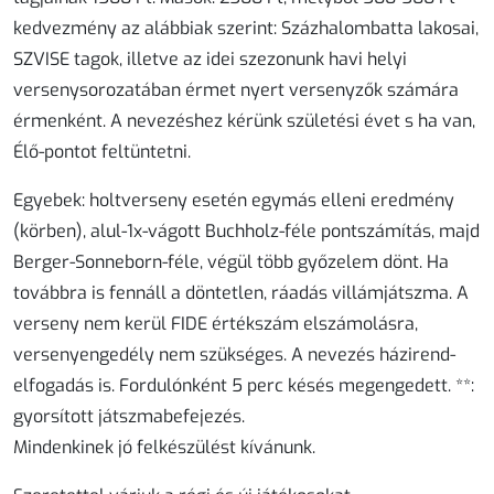
kedvezmény az alábbiak szerint: Százhalombatta lakosai,
SZVISE tagok, illetve az idei szezonunk havi helyi
versenysorozatában érmet nyert versenyzők számára
érmenként. A nevezéshez kérünk születési évet s ha van,
Élő-pontot feltüntetni.
Egyebek
: holtverseny esetén egymás elleni eredmény
(körben), alul-1x-vágott Buchholz-féle pontszámítás, majd
Berger-Sonneborn-féle, végül több győzelem dönt. Ha
továbbra is fennáll a döntetlen, ráadás villámjátszma. A
verseny nem kerül FIDE értékszám elszámolásra,
versenyengedély nem szükséges. A nevezés házirend-
elfogadás is. Fordulónként 5 perc késés megengedett. **:
gyorsított játszmabefejezés.
Mindenkinek jó felkészülést kívánunk.