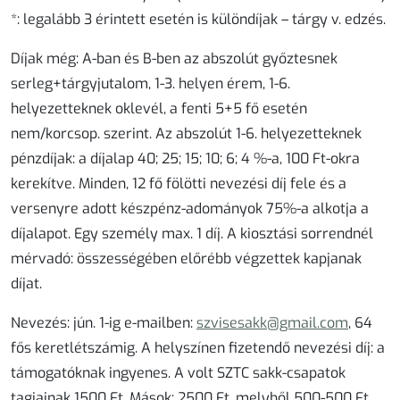
*: legalább 3 érintett esetén is különdíjak – tárgy v. edzés.
Díjak még:
A-ban és B-ben az abszolút
győztes
nek
serleg+tárgyjutalom
,
1-3.
helyen
érem
,
1-6.
helyezetteknek
oklevél
, a fenti 5+5 fő esetén
nem/korcsop. szerint. Az abszolút 1-6. helyezetteknek
pénzdíjak
: a díjalap 40; 25; 15; 10; 6; 4 %-a, 100 Ft-okra
kerekítve. Minden, 12 fő fölötti nevezési díj fele és a
versenyre adott készpénz-adományok 75%-a alkotja a
díjalapot. Egy személy max. 1 díj. A kiosztási sorrendnél
mérvadó: összességében előrébb végzettek kapjanak
díjat.
Nevezés
:
jún. 1-ig
e-mailben:
szvisesakk@gmail.com
, 64
fős keretlétszámig. A helyszínen fizetendő nevezési díj: a
támogatóknak ingyenes. A volt SZTC sakk-csapatok
tagjainak 1500 Ft. Mások: 2500 Ft, melyből 500-500 Ft