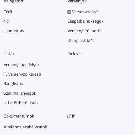
Válogatott
Versenyek
Férfi
Versenynaptár
Női
Csapatbajnokságok
Utánpótlás
Versenybírói portál
Olimpia 2024
Listák
Hírlevél
Versenyengedélyek
Versenyző kereső
Ranglisták
Szakmai anyagok
Letölthető listák
Dokumen­­tumok
Ifi
Általános szabályzatok