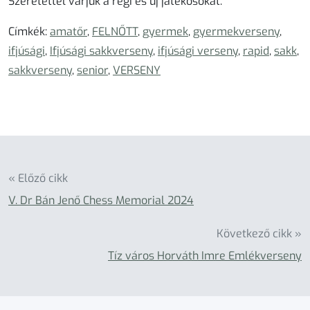
Szeretettel várjuk a régi és új játékosokat.
Címkék:
amatőr
,
FELNŐTT
,
gyermek
,
gyermekverseny
,
ifjúsági
,
Ifjúsági sakkverseny
,
ifjúsági verseny
,
rapid
,
sakk
,
sakkverseny
,
senior
,
VERSENY
« Előző cikk
V. Dr Bán Jenő Chess Memorial 2024
Következő cikk »
Tíz város Horváth Imre Emlékverseny