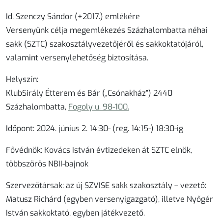
Id. Szenczy Sándor (+2017.) emlékére
Versenyünk célja megemlékezés Százhalombatta néhai
sakk (SZTC) szakosztályvezetőjéről és sakkoktatójáról,
valamint versenylehetőség biztosítása.
Helyszín:
KlubSirály Étterem és Bár
(„Csónakház”) 2440
Százhalombatta
,
Fogoly u. 98-100.
Időpont:
2024. június 2. 14:30- (reg. 14:15-) 18:30-ig
Fővédnök
: Kovács István évtizedeken át SZTC elnök,
többszörös NBII-bajnok
Szervezőtársak:
az új SZVISE sakk szakosztály – vezető:
Matusz Richárd (egyben versenyigazgató), illetve Nyőgér
István sakkoktató, egyben játékvezető.