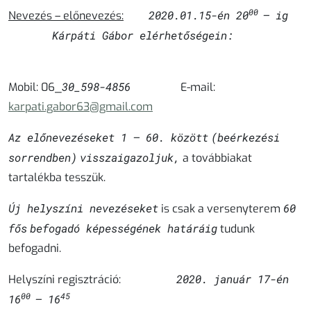
00
2020.01.15-én 20
– ig
Nevezés – előnevezés:
Kárpáti Gábor elérhetőségein:
30_598-4856
Mobil:
06_
E-mail:
karpati.gabor63@gmail.com
Az előnevezéseket 1 – 60. között
(beérkezési
sorrendben)
visszaigazoljuk,
a továbbiakat
tartalékba tesszük.
Új helyszíni nevezéseket
60
is csak a versenyterem
fős
befogadó képességének határáig
tudunk
befogadni.
2020. január 17-én
Helyszíni regisztráció:
00
45
16
– 16