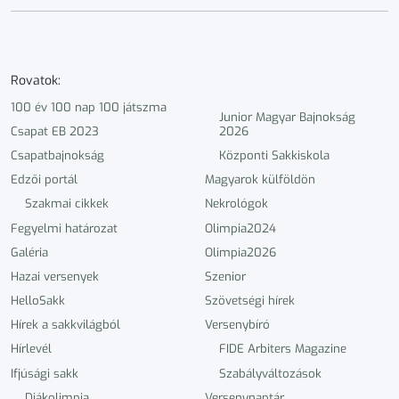
Rovatok:
100 év 100 nap 100 játszma
Junior Magyar Bajnokság
Csapat EB 2023
2026
Csapatbajnokság
Központi Sakkiskola
Edzői portál
Magyarok külföldön
Szakmai cikkek
Nekrológok
Fegyelmi határozat
Olimpia2024
Galéria
Olimpia2026
Hazai versenyek
Szenior
HelloSakk
Szövetségi hírek
Hírek a sakkvilágból
Versenybíró
Hírlevél
FIDE Arbiters Magazine
Ifjúsági sakk
Szabályváltozások
Diákolimpia
Versenynaptár