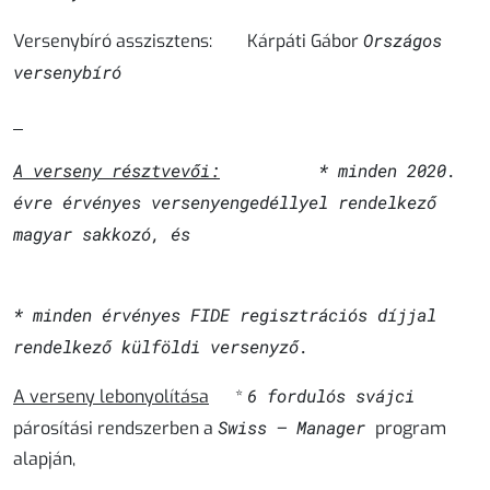
Országos
Versenybíró asszisztens:
Kárpáti Gábor
versenybíró
A verseny résztvevői:
*
minden
2020.
évre érvényes versenyengedéllyel
rendelkező
magyar
sakkozó, és
*
minden
érvényes FIDE regisztrációs díjjal
rendelkező
külföldi
versenyző.
6 fordulós svájci
A verseny lebonyolítása
*
Swiss – Manager
párosítási rendszerben a
program
alapján,