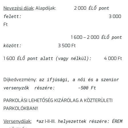
ÉLŐ pont
Nevezési díjak
:
Alapdíjak: 2 000
felett:
3 000
Ft
ÉLŐ pont
1 600 – 2 000
között:
3 500 Ft
ÉLŐ pont alatt
(vagy nélkül):
1 600
4 000 Ft
az
ifjúsági
, a
női
és a
szenior
Díjkedvezmény:
versenyzők részére:
-500 Ft
PARKOLÁSI LEHETŐSÉG KIZÁRÓLAG A KÖZTERÜLETI
PARKOLÓKBAN!!
*az
helyezettek részére: ÉREM
Versenydíjak:
I-II-III.