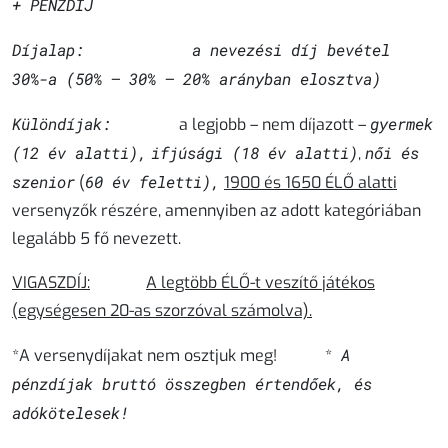
+ PÉNZDÍJ
Díjalap: a nevezési díj bevétel
30%-a (50% – 30% – 20% arányban elosztva)
Különdíjak:
gyermek
a legjobb – nem díjazott –
(12 év alatti),
ifjúsági
(18 év alatti)
női és
,
szenior
60 év feletti),
(
1900 és 1650 ÉLŐ alatti
versenyzők részére, amennyiben az adott kategóriában
legalább 5 fő nevezett.
VIGASZDÍJ:
A legtöbb ÉLŐ-t veszítő játékos
(egységesen 20-as szorzóval számolva).
A
*A versenydíjakat nem osztjuk meg! *
p
énzdíjak bruttó összegben értendőek, és
adókötelesek!