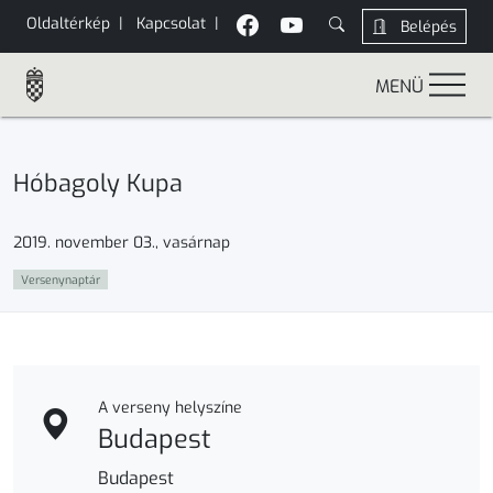
Oldaltérkép
|
Kapcsolat
|
Belépés
MENÜ
Hóbagoly Kupa
2019. november 03., vasárnap
Versenynaptár
A verseny helyszíne
Budapest
Budapest