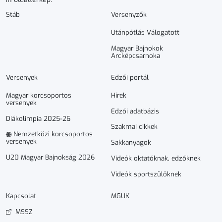
Stáb
Versenyzők
Utánpótlás Válogatott
Magyar Bajnokok
Arcképcsarnoka
Versenyek
Edzői portál
Magyar korcsoportos
Hírek
versenyek
Edzői adatbázis
Diákolimpia 2025-26
Szakmai cikkek
Nemzetközi korcsoportos
versenyek
Sakkanyagok
U20 Magyar Bajnokság 2026
Videók oktatóknak, edzőknek
Videók sportszülőknek
Kapcsolat
MGUK
MSSZ