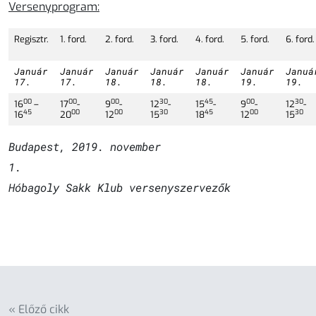
Versenyprogram:
Regisztr.
1. ford.
2. ford.
3. ford.
4. ford.
5. ford.
6. ford.
Január
Január
Január
Január
Január
Január
Januá
17.
17.
18.
18.
18.
19.
19.
00
00
00
30
45
00
30
16
–
17
-
9
-
12
-
15
-
9
-
12
-
45
00
00
30
45
00
30
16
20
12
15
18
12
15
Budapest, 2019. november
Hóbagoly Sakk Klub versenyszervezők
« Előző cikk