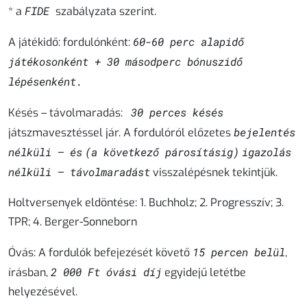
FIDE
* a
szabályzata szerint.
60-60 perc alapidő
A játékidő:
fordulónként:
játékosonként + 30 másodperc bónuszidő
lépésenként.
30 perces késés
Késés – távolmaradás:
bejelentés
játszmavesztéssel jár. A fordulóról előzetes
nélküli – és
(a következő párosításig)
igazolás
nélküli – távolmaradást
visszalépésnek tekintjük.
Holtversenyek eldöntése:
1. Buchholz; 2. Progresszív; 3.
TPR; 4. Berger-Sonneborn
15 percen belül
Óvás:
A fordulók befejezését követő
,
2 000 Ft
óvási díj
írásban,
egyidejű letétbe
helyezésével.