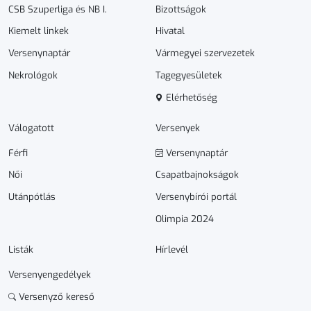
CSB Szuperliga és NB I.
Bizottságok
Kiemelt linkek
Hivatal
Versenynaptár
Vármegyei szervezetek
Nekrológok
Tagegyesületek
Elérhetőség
Válogatott
Versenyek
Férfi
Versenynaptár
Női
Csapatbajnokságok
Utánpótlás
Versenybírói portál
Olimpia 2024
Listák
Hírlevél
Versenyengedélyek
Versenyző kereső