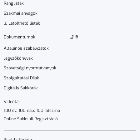
Ranglisták
Szakmai anyagok
Letölthető listák
Dokumen­­tumok
Ifi
Általános szabályzatok
Jegyzőkönyvek
Szövetségi nyomtatványok
Szolgáltatási Díjak
Digitális Sakkórák
Videótár
100 év, 100 nap, 100 játszma
Online Sakksuli Regisztráció
Ifi oldaltérkép: