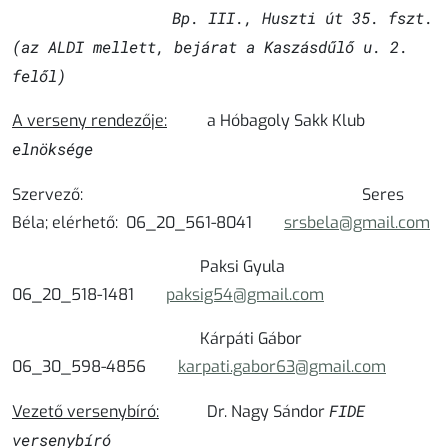
Bp. III., Huszti út 35. fszt.
(az ALDI mellett, bejárat a Kaszásdűlő u. 2.
felől)
A verseny rendezője:
a Hóbagoly Sakk Klub
elnöksége
Szervező:
Seres
Béla; elérhető: 06_20_561-8041
srsbela@gmail.com
Paksi Gyula
06_20_518-1481
paksig54@gmail.com
Kárpáti Gábor
06_30_598-4856
karpati.gabor63@gmail.com
FIDE
Vezető versenybíró:
Dr. Nagy Sándor
versenybíró