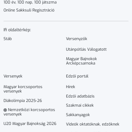
100 év, 100 nap, 100 játszma
Online Sakksuli Regisztráció
Ifi oldaltérkép:
Stáb
Versenyzők
Utánpótlás Válogatott
Magyar Bajnokok
Arcképcsarnoka
Versenyek
Edzői portál
Magyar korcsoportos
Hírek
versenyek
Edzői adatbázis
Diákolimpia 2025-26
Szakmai cikkek
Nemzetközi korcsoportos
versenyek
Sakkanyagok
U20 Magyar Bajnokság 2026
Videók oktatóknak, edzőknek