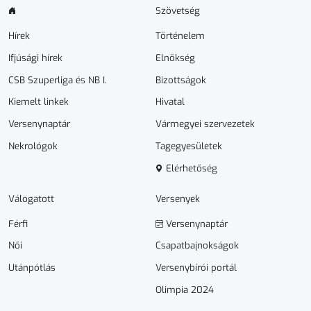
Szövetség
Hírek
Történelem
Ifjúsági hírek
Elnökség
CSB Szuperliga és NB I.
Bizottságok
Kiemelt linkek
Hivatal
Versenynaptár
Vármegyei szervezetek
Nekrológok
Tagegyesületek
Elérhetőség
Válogatott
Versenyek
Férfi
Versenynaptár
Női
Csapatbajnokságok
Utánpótlás
Versenybírói portál
Olimpia 2024