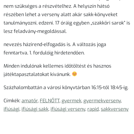
nem szükséges a részvételhez. A helyszín hátsó
részében lehet a verseny alatt akár sakk-könyveket
tanulmányozni, edzeni. 17 óráig egyben „szakköri sarok” is
lesz feladvány-megoldással.
nevezés házirend-elfogadás is. A változás joga
fenntartva, 1. fordulóig hirdetendően.
Minden indulónak kellemes időtöltést és hasznos
játéktapasztalatokat kívánunk.
Százhalombattán a városi könyvtárban 16:15-től 18:45-ig.
Címkék:
amatőr
,
FELNŐTT
,
gyermek
,
gyermekverseny
,
ifjúsági
,
ifjúsági sakk
,
ifjúsági verseny
,
rapid
,
sakkverseny