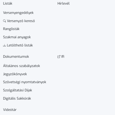
Listák
Hírlevél
Versenyengedélyek
Versenyző kereső
Ranglisták
Szakmai anyagok
Letölthető listák
Dokumen­­tumok
Ifi
Általános szabályzatok
Jegyzőkönyvek
Szövetségi nyomtatványok
Szolgáltatási Díjak
Digitális Sakkórák
Videótár