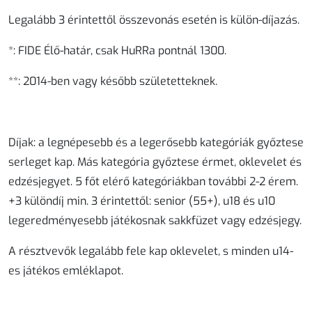
Legalább 3 érintettől összevonás esetén is külön-díjazás.
*: FIDE Élő-határ, csak HuRRa pontnál 1300.
**: 2014-ben vagy később születetteknek.
Díjak
: a legnépesebb és a legerősebb kategóriák győztese
serleget kap. Más kategória győztese érmet, oklevelet és
edzésjegyet. 5 főt elérő kategóriákban további 2-2 érem.
+3 különdíj min. 3 érintettől: senior (55+), u18 és u10
legeredményesebb játékosnak sakkfüzet vagy edzésjegy.
A résztvevők legalább fele kap oklevelet, s minden u14-
es játékos emléklapot.