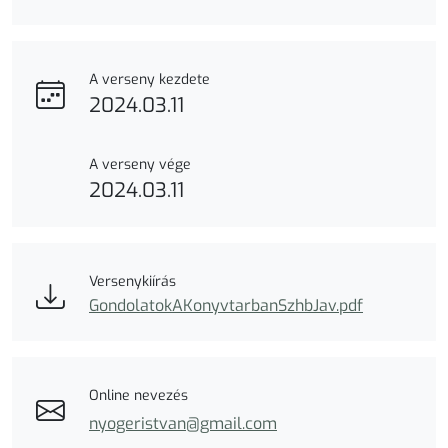
A verseny kezdete
2024.03.11
A verseny vége
2024.03.11
Versenykiírás
GondolatokAKonyvtarbanSzhbJav.pdf
Online nevezés
nyogeristvan@gmail.com