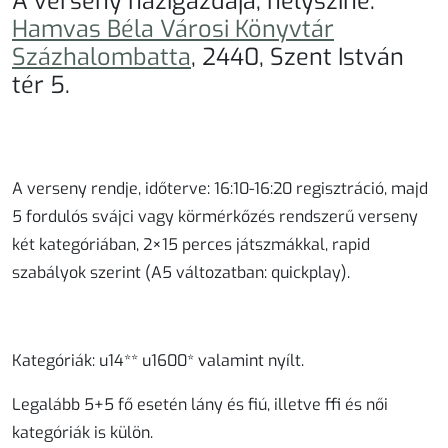
A verseny házigazdája, helyszíne:
Hamvas Béla Városi Könyvtár
Százhalombatta
, 2440, Szent István
tér 5.
A verseny rendje, időterve
: 16:10-16:20 regisztráció, majd
5 fordulós svájci vagy körmérkőzés rendszerű verseny
két kategóriában, 2×15 perces játszmákkal, rapid
szabályok szerint (A5 változatban: quickplay).
Kategóriák
: u14** u1600* valamint nyílt.
Legalább 5+5 fő esetén lány és fiú, illetve ffi és női
kategóriák is külön.