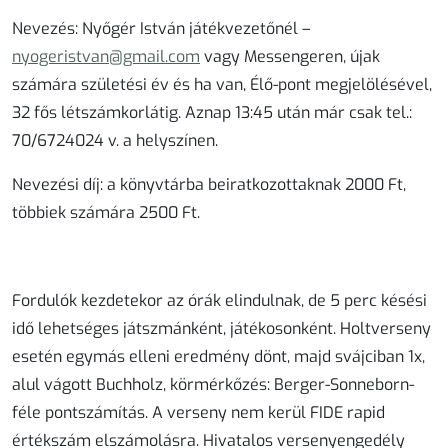
Nevezés
: Nyőgér István játékvezetőnél –
nyogeristvan@gmail.com
vagy Messengeren, újak
számára születési év és ha van, Élő-pont megjelölésével,
32 fős létszámkorlátig. Aznap 13:45 után már csak tel.:
70/6724024 v. a helyszínen.
Nevezési díj
: a könyvtárba beiratkozottaknak 2000 Ft,
többiek számára 2500 Ft.
Fordulók kezdetekor az órák elindulnak, de 5 perc késési
idő lehetséges játszmánként, játékosonként. Holtverseny
esetén egymás elleni eredmény dönt, majd svájciban 1x,
alul vágott Buchholz, körmérkőzés: Berger-Sonneborn-
féle pontszámítás. A verseny nem kerül FIDE rapid
értékszám elszámolásra. Hivatalos versenyengedély