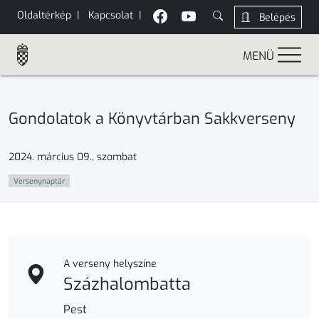
Oldaltérkép
|
Kapcsolat
|
Belépés
MENÜ
Gondolatok a Könyvtárban Sakkverseny
2024. március 09., szombat
Versenynaptár
A verseny helyszíne
Százhalombatta
Pest