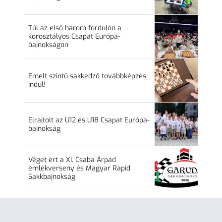
Túl az első három fordulón a
korosztályos Csapat Európa-
bajnokságon
Emelt szintű sakkedző továbbképzés
indul!
Elrajtolt az U12 és U18 Csapat Európa-
bajnokság
Véget ért a XI. Csaba Árpád
emlékverseny és Magyar Rapid
Sakkbajnokság