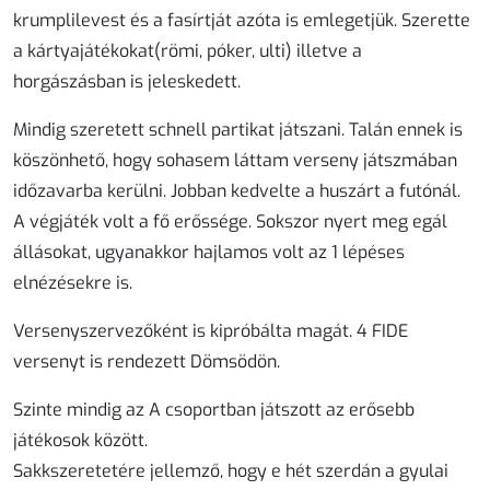
krumplilevest és a fasírtját azóta is emlegetjük. Szerette
a kártyajátékokat(römi, póker, ulti) illetve a
horgászásban is jeleskedett.
Mindig szeretett schnell partikat játszani. Talán ennek is
köszönhető, hogy sohasem láttam verseny játszmában
időzavarba kerülni. Jobban kedvelte a huszárt a futónál.
A végjáték volt a fő erőssége. Sokszor nyert meg egál
állásokat, ugyanakkor hajlamos volt az 1 lépéses
elnézésekre is.
Versenyszervezőként is kipróbálta magát. 4 FIDE
versenyt is rendezett Dömsödön.
Szinte mindig az A csoportban játszott az erősebb
játékosok között.
Sakkszeretetére jellemző, hogy e hét szerdán a gyulai