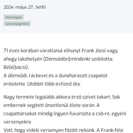
2024. május 27., hétfő
Nekrológok
Szövetségi hírek
71 éves korában váratlanul elhunyt Frank Józsi vagy,
ahogy lakóhelyén (Dömsödön)mindenki szólította:
Bébi(bácsi).
A dömsödi, ráckevei és a dunaharaszti csapatot
erősítette. Utóbbit több évtized óta.
Nagy termete legalább akkora érző szívet takart. Sok
embernek segített önzetlenül élete során. A
csapattársakat mindig ingyen fuvarozta a csb-re, egyéni
versenyekre.
Volt, hogy vidéki versenyen főzött nekünk. A Frank-féle