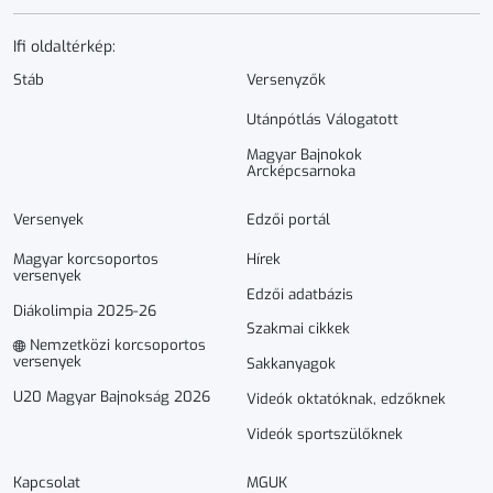
Ifi oldaltérkép:
Stáb
Versenyzők
Utánpótlás Válogatott
Magyar Bajnokok
Arcképcsarnoka
Versenyek
Edzői portál
Magyar korcsoportos
Hírek
versenyek
Edzői adatbázis
Diákolimpia 2025-26
Szakmai cikkek
Nemzetközi korcsoportos
versenyek
Sakkanyagok
U20 Magyar Bajnokság 2026
Videók oktatóknak, edzőknek
Videók sportszülőknek
Kapcsolat
MGUK