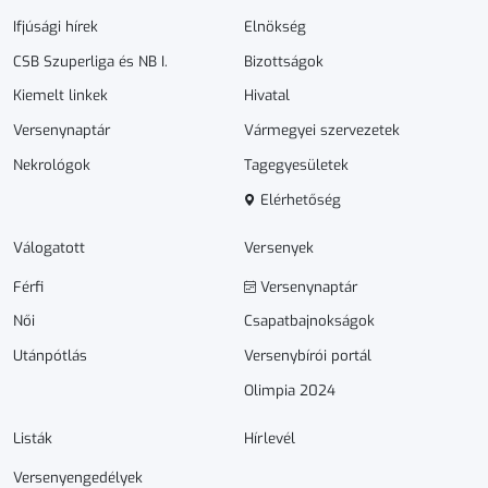
Ifjúsági hírek
Elnökség
CSB Szuperliga és NB I.
Bizottságok
Kiemelt linkek
Hivatal
Versenynaptár
Vármegyei szervezetek
Nekrológok
Tagegyesületek
Elérhetőség
Válogatott
Versenyek
Férfi
Versenynaptár
Női
Csapatbajnokságok
Utánpótlás
Versenybírói portál
Olimpia 2024
Listák
Hírlevél
Versenyengedélyek