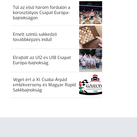
Túl az első három fordulón a
korosztályos Csapat Európa-
bajnokságon
Emelt szintű sakkedző
továbbképzés indul!
Elrajtolt az U12 és U18 Csapat
Európa-bajnokság
Véget ért a XI. Csaba Árpád
emlékverseny és Magyar Rapid
Sakkbajnokság