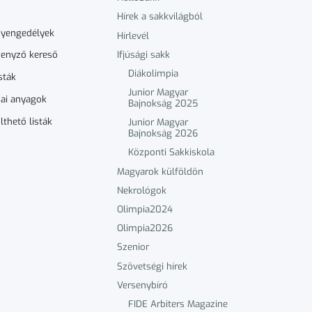
Hírek a sakkvilágból
nyengedélyek
Hírlevél
Ifjúsági sakk
enyző kereső
Diákolimpia
sták
Junior Magyar
ai anyagok
Bajnokság 2025
lthető listák
Junior Magyar
Bajnokság 2026
Központi Sakkiskola
Magyarok külföldön
Nekrológok
Olimpia2024
Olimpia2026
Szenior
Szövetségi hírek
Versenybíró
FIDE Arbiters Magazine