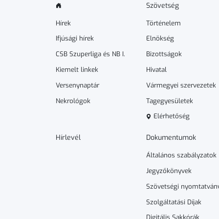
Szövetség
Hírek
Történelem
Ifjúsági hírek
Elnökség
CSB Szuperliga és NB I.
Bizottságok
Kiemelt linkek
Hivatal
Versenynaptár
Vármegyei szervezetek
Nekrológok
Tagegyesületek
Elérhetőség
Hírlevél
Dokumen­­tumok
Általános szabályzatok
Jegyzőkönyvek
Szövetségi nyomtatván
Szolgáltatási Díjak
Digitális Sakkórák