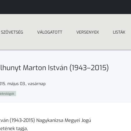
SZÖVETSÉG
VÁLOGATOTT
VERSENYEK
LISTÁK
lhunyt Marton István (1943–2015)
015. május 03., vasárnap
ekrológok
stván (1943-2015) Nagykanizsa Megyei Jogú
etének tagja,