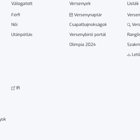
Válogatott
Versenyek
Listák
Férfi
Versenynaptár
Verse
Női
Csapatbajnokságok
Vers
Utánpótlás
Versenybírói portál
Rangli
Olimpia 2024
Szakm
Letö
Ifi
yok