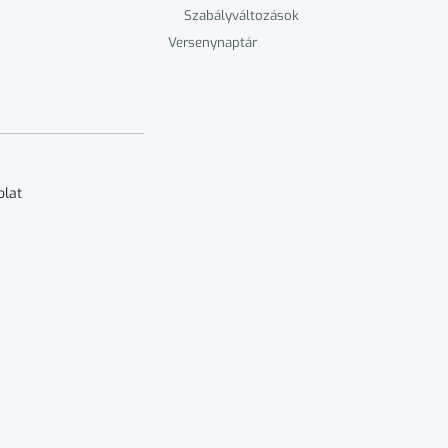
Szabályváltozások
Versenynaptár
olat