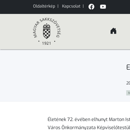
Oldaltérkép
|
Kapcsolat
|
E
2
N
Életének 72. évében elhunyt Marton I
Város Önkormányzata Képviselőtestül