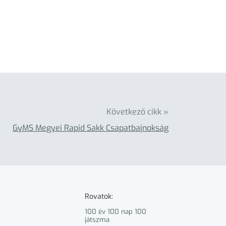
Következő cikk »
GyMS Megyei Rapid Sakk Csapatbajnokság
Rovatok:
100 év 100 nap 100
játszma