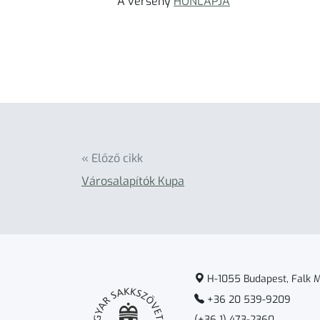
A verseny
HONLAPJA
« Előző cikk
Városalapítók Kupa
H-1055 Budapest, Falk Mi
+36 20 539-9209
(+36 1) 473-2360