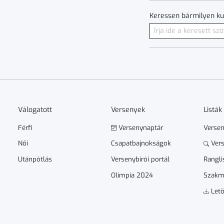
Keressen bármilyen ku
Válogatott
Versenyek
Listák
Férfi
Versenynaptár
Verse
Női
Csapatbajnokságok
Vers
Utánpótlás
Versenybírói portál
Rangli
Olimpia 2024
Szakm
Letö