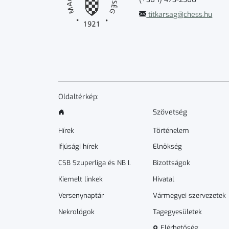
titkarsag@chess.hu
Oldaltérkép:
Szövetség
Hírek
Történelem
Ifjúsági hírek
Elnökség
CSB Szuperliga és NB I.
Bizottságok
Kiemelt linkek
Hivatal
Versenynaptár
Vármegyei szervezetek
Nekrológok
Tagegyesületek
Elérhetőség