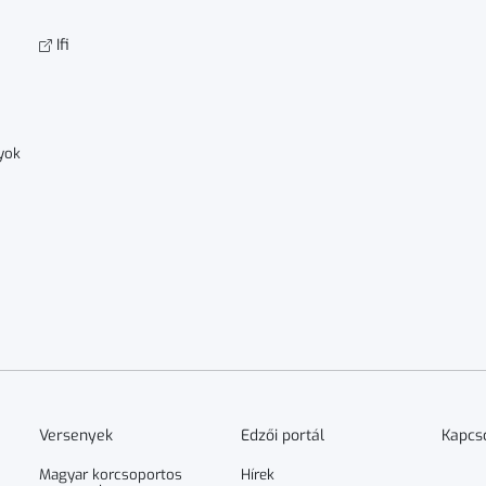
Ifi
yok
Versenyek
Edzői portál
Kapcs
Magyar korcsoportos
Hírek