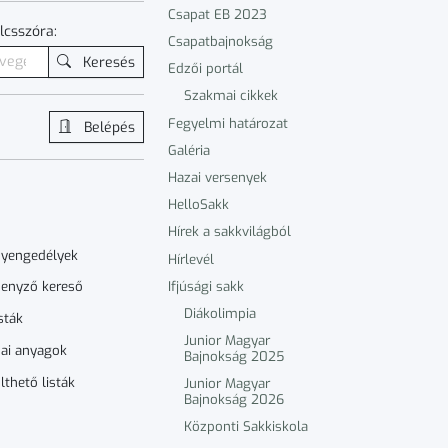
Csapat EB 2023
lcsszóra:
Csapatbajnokság
Keresés
Edzői portál
Szakmai cikkek
Fegyelmi határozat
Belépés
Galéria
Hazai versenyek
HelloSakk
Hírek a sakkvilágból
nyengedélyek
Hírlevél
Ifjúsági sakk
enyző kereső
Diákolimpia
sták
Junior Magyar
ai anyagok
Bajnokság 2025
lthető listák
Junior Magyar
Bajnokság 2026
Központi Sakkiskola