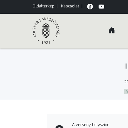
Oldaltérkép
|
Kapcsolat
|
I
2
V
A verseny helyszíne