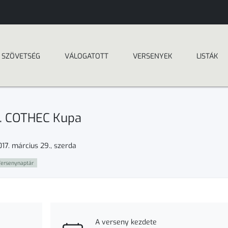
SZÖVETSÉG
VÁLOGATOTT
VERSENYEK
LISTÁK
I. COTHEC Kupa
017. március 29., szerda
ersenynaptár
A verseny kezdete