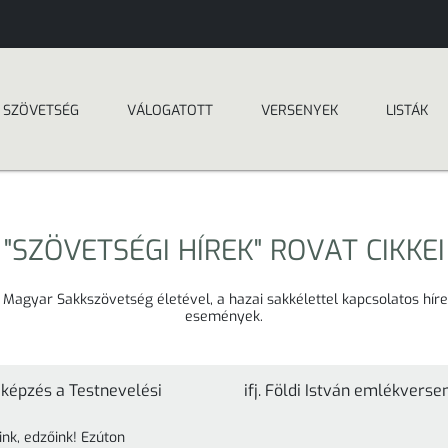
SZÖVETSÉG
VÁLOGATOTT
VERSENYEK
LISTÁK
"SZÖVETSÉGI HÍREK" ROVAT CIKKEI
 Magyar Sakkszövetség életével, a hazai sakkélettel kapcsolatos híre
események.
 képzés a Testnevelési
ifj. Földi István emlékvers
nk, edzőink! Ezúton