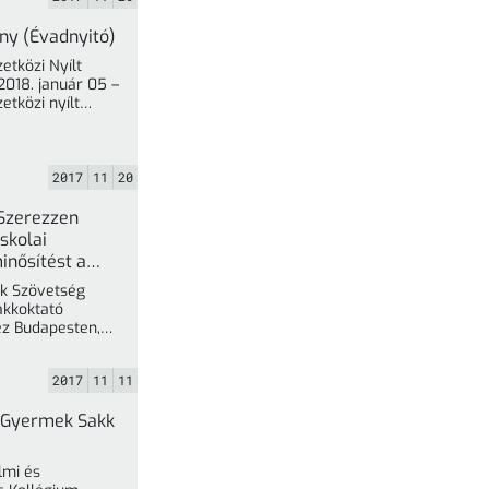
ny (Évadnyitó)
etközi Nyílt
2018. január 05 –
özi nyílt
2017
11
20
Szerezzen
skolai
inősítést a
szövetség
kk Szövetség
al!
Sakkoktató
ez Budapesten,
26-án és
án. A
2017
11
11
ó részvételre, a
s Gyermek Sakk
lmi és