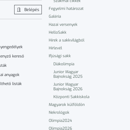
Szakmai cikkek
Fegyelmi határozat
Belépés
Galéria
Hazai versenyek
HelloSakk
Hírek a sakkvilágból
nyengedélyek
Hírlevél
Ifjúsági sakk
enyző kereső
Diákolimpia
sták
Junior Magyar
ai anyagok
Bajnokság 2025
lthető listák
Junior Magyar
Bajnokság 2026
Központi Sakkiskola
Magyarok külföldön
Nekrológok
Olimpia2024
Olimpia2026