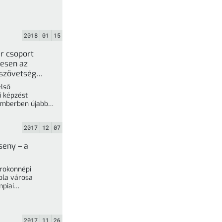
2018
01
15
r csoport
resen az
kszövetség
ktató
első
 képzést
mberben újabb,
nböző régióiból
atók csoportja
2017
12
07
rópai
Sakkszövetség által ... »
seny – a
 rokonnépi
nola városa
mpiai
innország és
2017
11
26