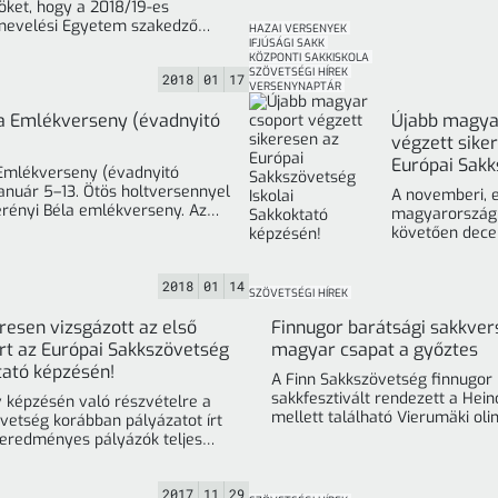
öket, hogy a 2018/19-es
tnevelési Egyetem szakedző
HAZAI VERSENYEK
sakk sportágunkban, levelező
IFJÚSÁGI SAKK
KÖZPONTI SAKKISKOLA
SZÖVETSÉGI HÍREK
2018
01
17
VERSENYNAPTÁR
la Emlékverseny (évadnyitó
Újabb magya
végzett sike
Európai Sak
 Emlékverseny (évadnyitó
Iskolai Sakko
január 5–13. Ötös holtversennyel
A novemberi, 
képzésén!
Perényi Béla emlékverseny. Az
magyarországi
követően dece
az ország külö
érkező sakkokt
2018
01
14
szerzett az Eu
SZÖVETSÉGI HÍREK
resen vizsgázott az első
Finnugor barátsági sakkver
t az Európai Sakkszövetség
magyar csapat a győztes
tató képzésén!
A Finn Sakkszövetség finnugor
sakkfesztivált rendezett a Hei
v képzésén való részvételre a
mellett található Vierumäki oli
etség korábban pályázatot írt
edzőtáborban. Az aktualitást F
z eredményes pályázók teljes
Észtország ... »
zésidíját. Jól ... »
2017
11
29