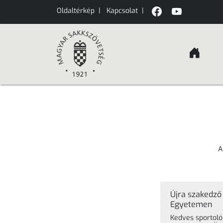
Oldaltérkép
|
Kapcsolat
|
A
Újra szakedző
Egyetemen
Kedves sportolói