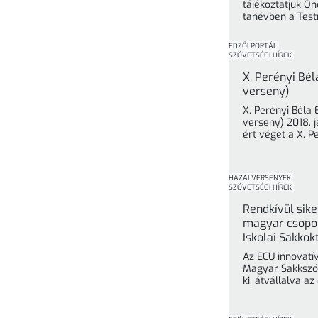
tájékoztatjuk Ön
tanévben a Tes
képzést hirdet 
tagozaton. ... »
EDZŐI PORTÁL
SZÖVETSÉGI HÍREK
X. Perényi Bé
verseny)
X. Perényi Béla
verseny) 2018. 
ért véget a X. 
egyformán ... »
HAZAI VERSENYEK
SZÖVETSÉGI HÍREK
Rendkívül sike
magyar csopor
Iskolai Sakkok
Az ECU innovatí
Magyar Sakkszöv
ki, átvállalva a
kép