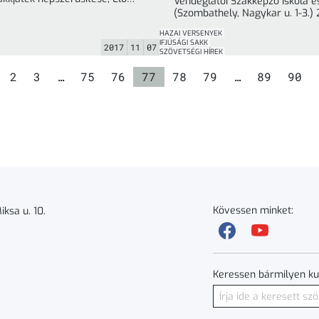
Vendéglátói Szakképző Iskola é
és, versenyzési lehetőség
(Szombathely, Nagykar u. 1-3.)
biztosítása Rendezők: ... »
2-5. Nevezési határidő:
HAZAI VERSENYEK
IFJÚSÁGI SAKK
2017
11
07
SZÖVETSÉGI HÍREK
dal
Oldal
Oldal
Oldal
Oldal
Oldal
Oldal
Oldal
Oldal
Olda
2
3
…
75
76
77
78
79
…
89
90
Kövessen minket:
ksa u. 10.
Keressen bármilyen ku