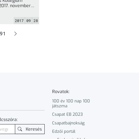
s Kollégium
 2017. november
 2017. ... »
2017
09
28
l
Oldal
91
Rovatok:
100 év 100 nap 100
játszma
Csapat EB 2023
lcsszóra:
Csapatbajnokság
Keresés
Edzői portál