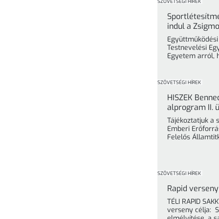
SZÖVETSÉGI HÍREK
Sportlétesítm
indul a Zsigm
Együttműködési 
Testnevelési Eg
Egyetem arról, 
három 
SZÖVETSÉGI HÍREK
HISZEK Benned
alprogram II.
Tájékoztatjuk a
Emberi Erőforrá
Felelős Államti
Államtitkárság)
SZÖVETSÉGI HÍREK
Rapid verseny
TÉLI RAPID SA
verseny célja: 
elmélyítése, a s