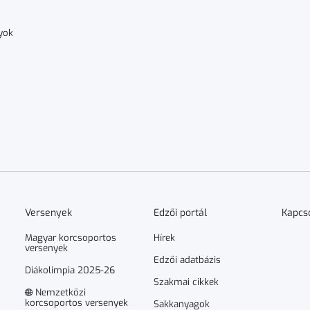
yok
Versenyek
Edzői portál
Kapcs
Magyar korcsoportos
Hírek
versenyek
Edzői adatbázis
Diákolimpia 2025-26
Szakmai cikkek
Nemzetközi
korcsoportos versenyek
Sakkanyagok