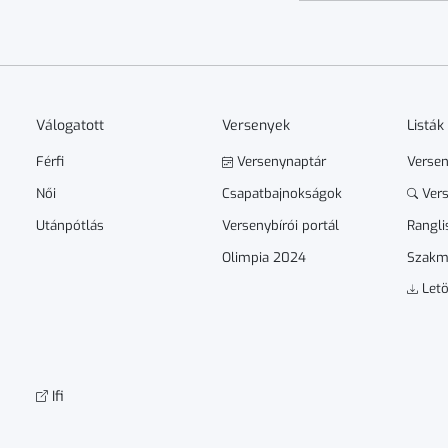
Válogatott
Versenyek
Listák
Férfi
Versenynaptár
Verse
Női
Csapatbajnokságok
Vers
Utánpótlás
Versenybírói portál
Rangli
Olimpia 2024
Szakm
Letö
Ifi