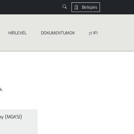
Belépés
HÍRLEVÉL
DOKUMEN­­TUMOK
IFI
k,
eny (MGKSI)