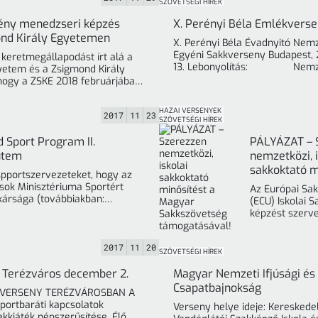
SZÖVETSÉGI HÍREK
ény menedzseri képzés
X. Perényi Béla Emlékverse
ond Király Egyetemen
X. Perényi Béla Évadnyitó Nemz
Egyéni Sakkverseny Budapest, 
keretmegállapodást írt alá a
13. Lebonyolítás: Nemzetk
yetem és a Zsigmond Király
egyéni verseny, ... »
hogy a ZSKE 2018 februárjában
féléves ... »
HAZAI VERSENYEK
2017
11
23
SZÖVETSÉGI HÍREK
 Sport Program II.
PÁLYÁZAT – 
 ütem
nemzetközi, i
sakkoktató m
 spportszervezeteket, hogy az
Magyar Sakk
sok Minisztériuma Sportért
Az Európai Sa
támogatásáv
tkársága (továbbiakban:
(ECU) Iskolai 
 meghirdette a HISZEK Benned
képzést szerv
Sport Program II. ... »
november 25-
december 2-3-
2017
11
20
képzéseken val
SZÖVETSÉGI HÍREK
... »
 Terézváros december 2.
Magyar Nemzeti Ifjúsági é
Csapatbajnokság
KKVERSENY TERÉZVÁROSBAN A
Sportbaráti kapcsolatok
Verseny helye ideje: Kereskede
akkjáték népszerűsítése, Élő