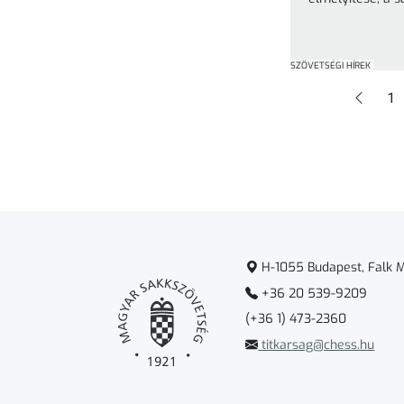
értékszám szerz
SZÖVETSÉGI HÍREK
Ol
1
H-1055 Budapest, Falk Mi
+36 20 539-9209
(+36 1) 473-2360
titkarsag@chess.hu