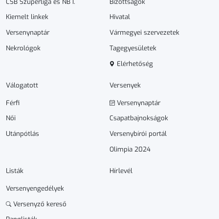
CSB Szuperliga és NB I.
Bizottságok
Kiemelt linkek
Hivatal
Versenynaptár
Vármegyei szervezetek
Nekrológok
Tagegyesületek
Elérhetőség
Válogatott
Versenyek
Férfi
Versenynaptár
Női
Csapatbajnokságok
Utánpótlás
Versenybírói portál
Olimpia 2024
Listák
Hírlevél
Versenyengedélyek
Versenyző kereső