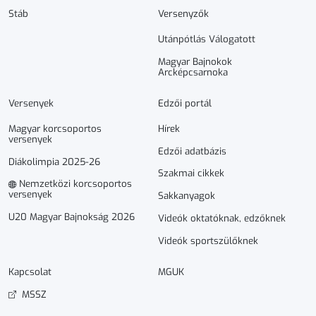
Stáb
Versenyzők
Utánpótlás Válogatott
Magyar Bajnokok
Arcképcsarnoka
Versenyek
Edzői portál
Magyar korcsoportos
Hírek
versenyek
Edzői adatbázis
Diákolimpia 2025-26
Szakmai cikkek
Nemzetközi korcsoportos
versenyek
Sakkanyagok
U20 Magyar Bajnokság 2026
Videók oktatóknak, edzőknek
Videók sportszülőknek
Kapcsolat
MGUK
MSSZ