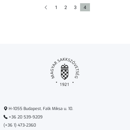
Oldal
Oldal
Oldal
Oldal
1
2
3
4
H-1055 Budapest, Falk Miksa u. 10.
+36 20 539-9209
(+36 1) 473-2360