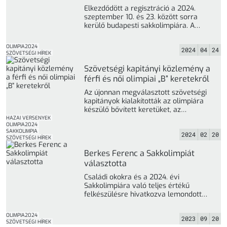
Elkezdődött a regisztráció a 2024.
szeptember 10. és 23. között sorra
kerülő budapesti sakkolimpiára. A
megmérettetésre április 18-tól július
10-ig ... »
OLIMPIA2024
2024
04
24
SZÖVETSÉGI HÍREK
Szövetségi kapitányi közlemény a
férfi és női olimpiai „B” keretekről
Az újonnan megválasztott szövetségi
kapitányok kialakították az olimpiára
készülő bővített keretüket, az
alábbiakban olvashatják
HAZAI VERSENYEK
OLIMPIA2024
közleményüket és tájékoztatásukat:
SAKKOLIMPIA
2024
02
20
GM Medvegy Zoltán- ... »
SZÖVETSÉGI HÍREK
Berkes Ferenc a Sakkolimpiát
választotta
Családi okokra és a 2024. évi
Sakkolimpiára való teljes értékű
felkészülésre hivatkozva lemondott
MSSZ elnökségi tagságáról Berkes
Ferenc. Távozása szakmai ... »
OLIMPIA2024
2023
09
20
SZÖVETSÉGI HÍREK