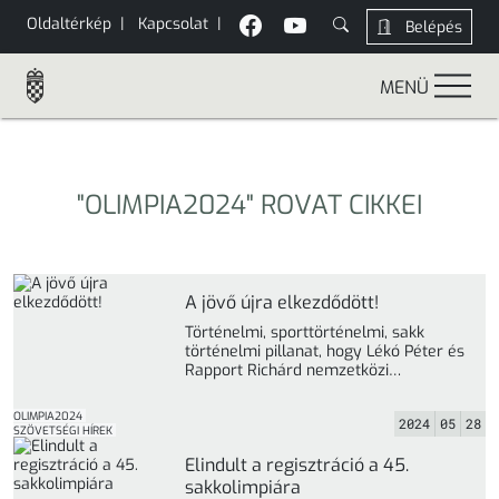
Oldaltérkép
|
Kapcsolat
|
Belépés
MENÜ
"OLIMPIA2024" ROVAT CIKKEI
A jövő újra elkezdődött!
Történelmi, sporttörténelmi, sakk
történelmi pillanat, hogy Lékó Péter és
Rapport Richárd nemzetközi
nagymesterekről úgy írhatunk, mint
akik a magyar olimpiai csapat tagjai. ...
OLIMPIA2024
2024
05
28
»
SZÖVETSÉGI HÍREK
Elindult a regisztráció a 45.
sakkolimpiára