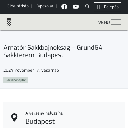
Oldaltérkép
|
Kapcsolat
|
Belépés
MENÜ
Amatőr Sakkbajnokság – Grund64
Sakkterem Budapest
2024. november 17., vasárnap
Versenynaptár
A verseny helyszíne
Budapest