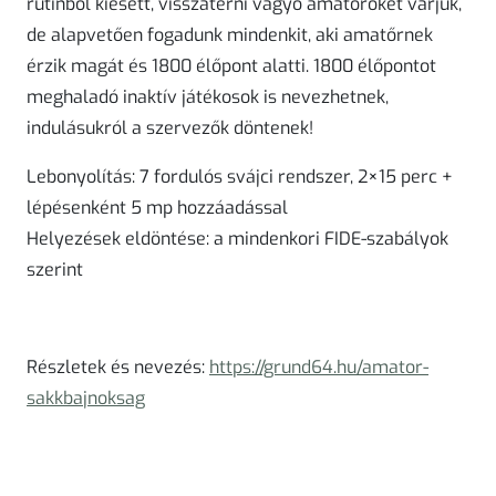
rutinból kiesett, visszatérni vágyó amatőröket várjuk,
de alapvetően fogadunk mindenkit, aki amatőrnek
érzik magát és 1800 élőpont alatti. 1800 élőpontot
meghaladó inaktív játékosok is nevezhetnek,
indulásukról a szervezők döntenek!
Lebonyolítás: 7 fordulós svájci rendszer, 2×15 perc +
lépésenként 5 mp hozzáadással
Helyezések eldöntése: a mindenkori FIDE-szabályok
szerint
Részletek és nevezés:
https://grund64.hu/amator-
sakkbajnoksag