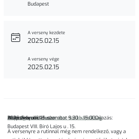
Budapest
A verseny kezdete
2025.02.15
A verseny vége
2025.02.15
Helyszín
https://grund64.hu/amator-sakkbajnoksag
A versenyek dátuma:
2025. február 15. szombat 9:30 – 15:00Díjazás:
Akiket várunk:
:
Budapest VIII. Bíró Lajos u . 15.
A versenyre a rutinnal még nem rendelkező, vagy a