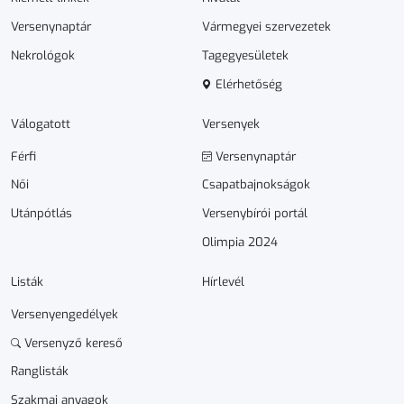
Versenynaptár
Vármegyei szervezetek
Nekrológok
Tagegyesületek
Elérhetőség
Válogatott
Versenyek
Férfi
Versenynaptár
Női
Csapatbajnokságok
Utánpótlás
Versenybírói portál
Olimpia 2024
Listák
Hírlevél
Versenyengedélyek
Versenyző kereső
Ranglisták
Szakmai anyagok