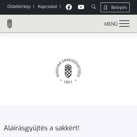
Oldaltérkép
|
Kapcsolat
|
Belépés
MENÜ
Aláírásgyűjtés a sakkért!