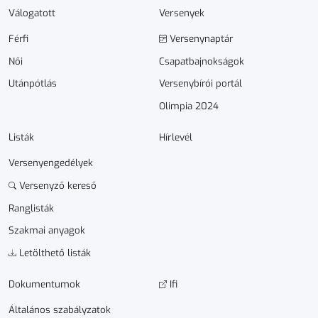
Válogatott
Versenyek
Férfi
Versenynaptár
Női
Csapatbajnokságok
Utánpótlás
Versenybírói portál
Olimpia 2024
Listák
Hírlevél
Versenyengedélyek
Versenyző kereső
Ranglisták
Szakmai anyagok
Letölthető listák
Dokumen­­tumok
Ifi
Általános szabályzatok