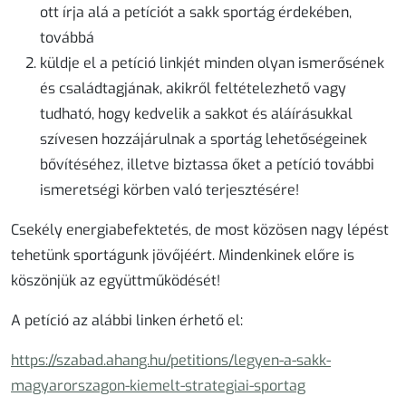
ott írja alá a petíciót a sakk sportág érdekében,
továbbá
küldje el a petíció linkjét minden olyan ismerősének
és családtagjának, akikről feltételezhető vagy
tudható, hogy kedvelik a sakkot és aláírásukkal
szívesen hozzájárulnak a sportág lehetőségeinek
bővítéséhez, illetve biztassa őket a petíció további
ismeretségi körben való terjesztésére!
Csekély energiabefektetés, de most közösen nagy lépést
tehetünk sportágunk jövőjéért. Mindenkinek előre is
köszönjük az együttműködését!
A petíció az alábbi linken érhető el:
https://szabad.ahang.hu/petitions/legyen-a-sakk-
magyarorszagon-kiemelt-strategiai-sportag