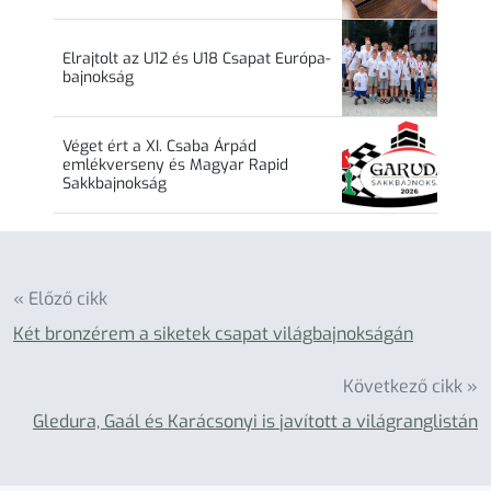
Elrajtolt az U12 és U18 Csapat Európa-
bajnokság
Véget ért a XI. Csaba Árpád
emlékverseny és Magyar Rapid
Sakkbajnokság
« Előző cikk
Két bronzérem a siketek csapat világbajnokságán
Következő cikk »
Gledura, Gaál és Karácsonyi is javított a világranglistán