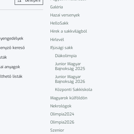
Belépés
Galéria
Hazai versenyek
HelloSakk
Hírek a sakkvilágból
nyengedélyek
Hírlevél
Ifjúsági sakk
enyző kereső
Diákolimpia
sták
Junior Magyar
ai anyagok
Bajnokság 2025
lthető listák
Junior Magyar
Bajnokság 2026
Központi Sakkiskola
Magyarok külföldön
Nekrológok
Olimpia2024
Olimpia2026
Szenior