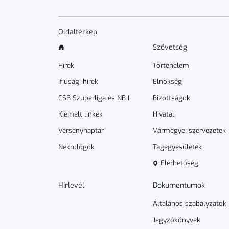
Oldaltérkép:
Szövetség
Hírek
Történelem
Ifjúsági hírek
Elnökség
CSB Szuperliga és NB I.
Bizottságok
Kiemelt linkek
Hivatal
Versenynaptár
Vármegyei szervezetek
Nekrológok
Tagegyesületek
Elérhetőség
Hírlevél
Dokumen­­tumok
Általános szabályzatok
Jegyzőkönyvek