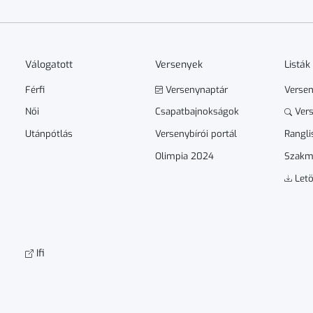
Válogatott
Versenyek
Listák
Férfi
Versenynaptár
Verse
Női
Csapatbajnokságok
Vers
Utánpótlás
Versenybírói portál
Rangli
Olimpia 2024
Szakm
Letö
Ifi