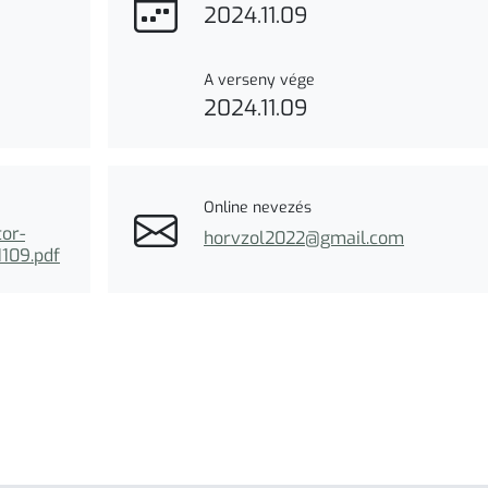
2024.11.09
A verseny vége
2024.11.09
Online nevezés
or-
horvzol2022@gmail.com
109.pdf