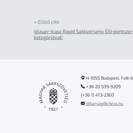
« Előző cikk
Iglauer Kupa Rapid Sakkverseny Élő-pontsze
kategóriával!
H-1055 Budapest, Falk Mi
+36 20 539-9209
(+36 1) 473-2360
titkarsag@chess.hu