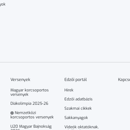
yok
Versenyek
Edzői portál
Kapcs
Magyar korcsoportos
Hírek
versenyek
Edzői adatbázis
Diákolimpia 2025-26
Szakmai cikkek
Nemzetközi
korcsoportos versenyek
Sakkanyagok
U20 Magyar Bajnokság
Videók oktatóknak,