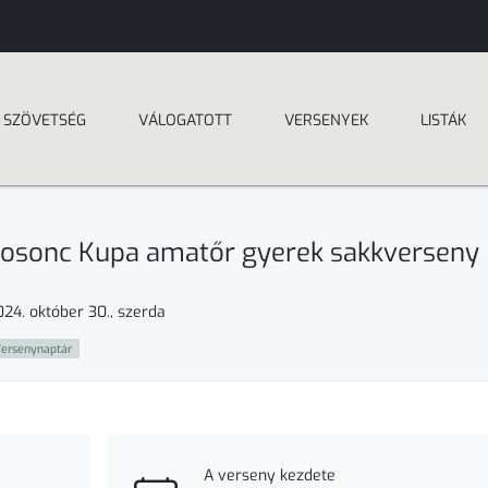
SZÖVETSÉG
VÁLOGATOTT
VERSENYEK
LISTÁK
osonc Kupa amatőr gyerek sakkverseny
024. október 30., szerda
ersenynaptár
A verseny kezdete