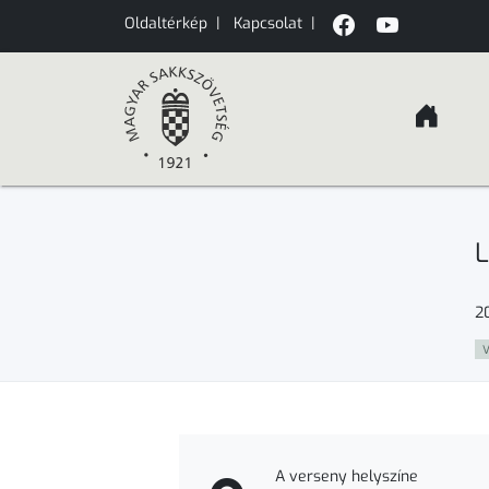
Oldaltérkép
|
Kapcsolat
|
L
2
V
A verseny helyszíne