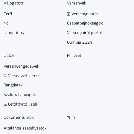
Válogatott
Versenyek
Férfi
Versenynaptár
Női
Csapatbajnokságok
Utánpótlás
Versenybírói portál
Olimpia 2024
Listák
Hírlevél
Versenyengedélyek
Versenyző kereső
Ranglisták
Szakmai anyagok
Letölthető listák
Dokumen­­tumok
Ifi
Általános szabályzatok