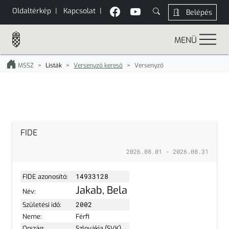
Oldaltérkép
|
Kapcsolat
|
Belépés
MENÜ
MSSZ
Listák
Versenyző kereső
Versenyző
FIDE
2026.08.01 - 2026.08.31
FIDE azonosító:
14933128
Jakab, Bela
Név:
Születési idő:
2002
Neme:
Férfi
Ország:
Szlovákia (SVK)