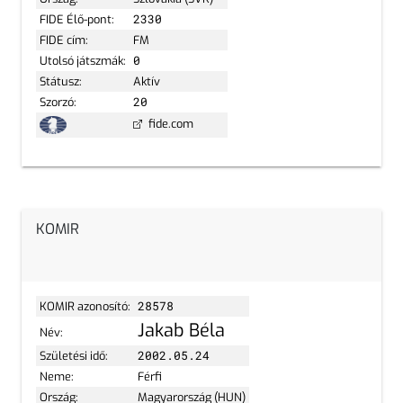
FIDE Élő-pont:
2330
FIDE cím:
FM
Utolsó játszmák:
0
Státusz:
Aktív
Szorzó:
20
fide.com
KOMIR
KOMIR azonosító:
28578
Jakab Béla
Név:
Születési idő:
2002.05.24
Neme:
Férfi
Ország:
Magyarország (HUN)