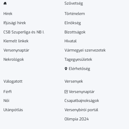
Szövetség
Hírek
Történelem
Ifjúsági hírek
Elnökség
CSB Szuperliga és NB I.
Bizottságok
Kiemelt linkek
Hivatal
Versenynaptár
Vármegyei szervezetek
Nekrológok
Tagegyesületek
Elérhetőség
Válogatott
Versenyek
Férfi
Versenynaptár
Női
Csapatbajnokságok
Utánpótlás
Versenybírói portál
Olimpia 2024