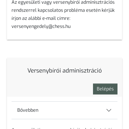
Az
egyesületi
vagy
versenybírói
adminisztrációs
rendszerrel kapcsolatos probléma esetén kérjük
írjon az alábbi e-mail címre:
versenyengedely@chess.hu
Versenybírói adminisztráció
Belépés
Bővebben