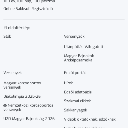
100 év, 100 nap, 100 játszma
Online Sakksuli Regisztráció
Ifi oldaltérkép:
Stáb
Versenyzők
Utánpótlás Válogatott
Magyar Bajnokok
Arcképcsarnoka
Versenyek
Edzői portál
Magyar korcsoportos
Hírek
versenyek
Edzői adatbázis
Diákolimpia 2025-26
Szakmai cikkek
Nemzetközi korcsoportos
versenyek
Sakkanyagok
U20 Magyar Bajnokság 2026
Videók oktatóknak, edzőknek