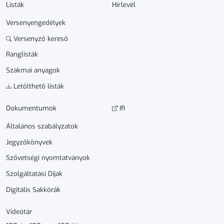
Listák
Hírlevél
Versenyengedélyek
Versenyző kereső
Ranglisták
Szakmai anyagok
Letölthető listák
Dokumen­­tumok
Ifi
Általános szabályzatok
Jegyzőkönyvek
Szövetségi nyomtatványok
Szolgáltatási Díjak
Digitális Sakkórák
Videótár