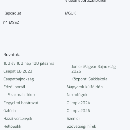
Videók sportszülőknek
Kapcsolat
MGUK
MSSZ
Rovatok:
100 év 100 nap 100 játszma
Junior Magyar Bajnokság
Csapat EB 2023
2026
Csapatbajnokság
Központi Sakkiskola
Edzői portál
Magyarok külföldön
Szakmai cikkek
Nekrológok
Fegyelmi határozat
Olimpia2024
Galéria
Olimpia2026
Hazai versenyek
Szenior
HelloSakk
Szövetségi hírek