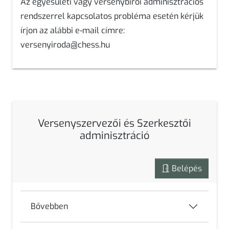
Az
egyesületi
vagy
versenybírói
adminisztrációs
rendszerrel kapcsolatos probléma esetén kérjük
írjon az alábbi e-mail címre:
versenyiroda@chess.hu
Versenyszervezői és Szerkesztői
adminisztráció
Belépés
Bővebben