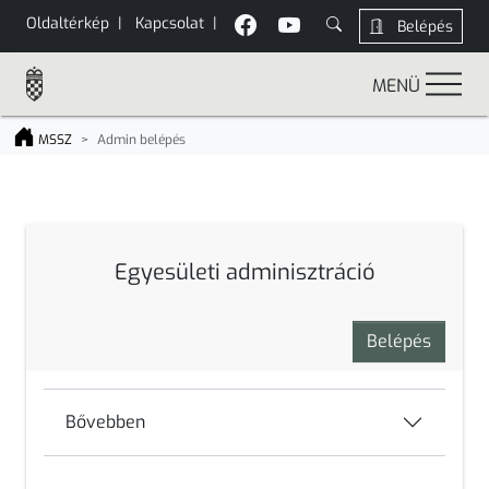
Oldaltérkép
|
Kapcsolat
|
Belépés
MENÜ
MSSZ
Admin belépés
Egyesületi adminisztráció
Belépés
Bővebben