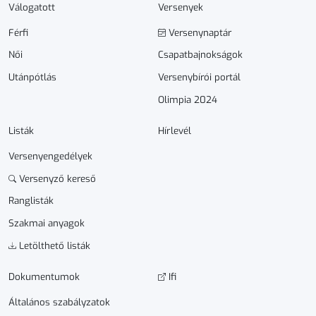
Válogatott
Versenyek
Férfi
Versenynaptár
Női
Csapatbajnokságok
Utánpótlás
Versenybírói portál
Olimpia 2024
Listák
Hírlevél
Versenyengedélyek
Versenyző kereső
Ranglisták
Szakmai anyagok
Letölthető listák
Dokumen­­tumok
Ifi
Általános szabályzatok