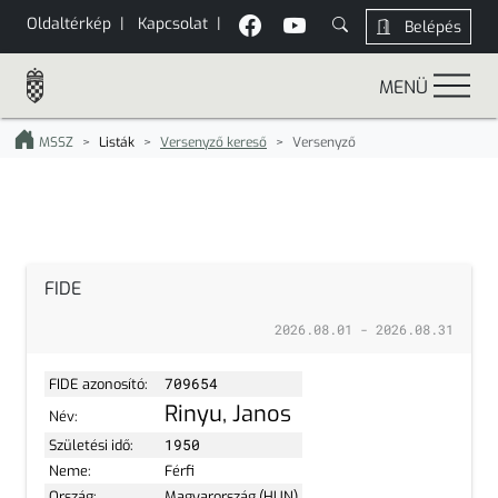
Oldaltérkép
|
Kapcsolat
|
Belépés
MENÜ
MSSZ
Listák
Versenyző kereső
Versenyző
FIDE
2026.08.01 - 2026.08.31
FIDE azonosító:
709654
Rinyu, Janos
Név:
Születési idő:
1950
Neme:
Férfi
Ország:
Magyarország (HUN)